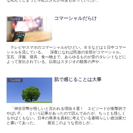
な死んでしまうと早紀江さんが何度も言っていたが...
コマーシャルだらけ
つぶやき
テレビやスマホのコマーシャルがひどい。ＢＳなどは１日中コマー
シャルを流している。 深夜になれば民放の全部がコマーシャル。
宝石、洋服、寝具、食べ物まで、あらゆるものが昔のタレントなどに
よって宣伝されている。以前はスタジオの観客の声や...
肌で感じることは大事
つぶやき
「神谷宗幣が怪しいと言われる理由４選！ エピソードが衝撃的で
やばい⁉」 という記事があったので読んでみたが、ちっとも怪しく
もやばくもない。日本の将来を真剣に考えている素晴らしい政治家だ
と書いてあった。 最近このような見出しが...