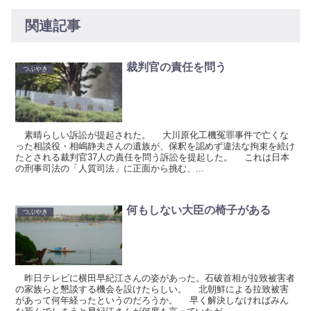
関連記事
裁判官の責任を問う
つぶやき
素晴らしい訴訟が提起された。 大川原化工機冤罪事件で亡くな
った相談役・相嶋静夫さんの遺族が、保釈を認めず違法な拘束を続け
たとされる裁判官37人の責任を問う訴訟を提起した。 これは日本
の刑事司法の「人質司法」に正面から挑む、...
何もしない大臣の椅子がある
つぶやき
昨日テレビに横田早紀江さんの姿があった。石破首相が拉致被害者
の家族らと懇談する機会を設けたらしい。 北朝鮮による拉致被害
があって何年経ったというのだろうか。 早く解決しなければみん