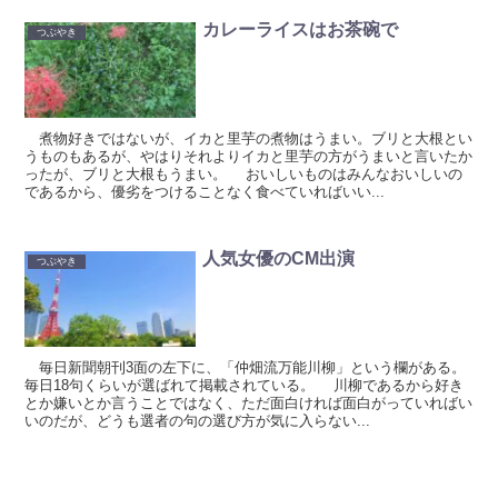
カレーライスはお茶碗で
つぶやき
煮物好きではないが、イカと里芋の煮物はうまい。ブリと大根とい
うものもあるが、やはりそれよりイカと里芋の方がうまいと言いたか
ったが、ブリと大根もうまい。 おいしいものはみんなおいしいの
であるから、優劣をつけることなく食べていればいい...
人気女優のCM出演
つぶやき
毎日新聞朝刊3面の左下に、「仲畑流万能川柳」という欄がある。
毎日18句くらいが選ばれて掲載されている。 川柳であるから好き
とか嫌いとか言うことではなく、ただ面白ければ面白がっていればい
いのだが、どうも選者の句の選び方が気に入らない...