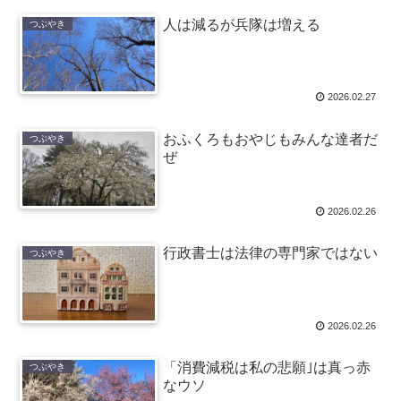
人は減るが兵隊は増える
つぶやき
2026.02.27
おふくろもおやじもみんな達者だ
つぶやき
ぜ
2026.02.26
行政書士は法律の専門家ではない
つぶやき
2026.02.26
「消費減税は私の悲願｣は真っ赤
つぶやき
なウソ