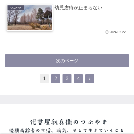
幼児虐待が止まらない
つぶやき
2024.02.22
次のページ
1
2
3
4