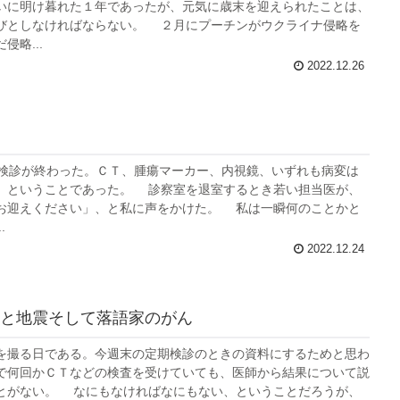
いに明け暮れた１年であったが、元気に歳末を迎えられたことは、
びとしなければならない。 ２月にプーチンがウクライナ侵略を
侵略...
2022.12.26
検診が終わった。ＣＴ、腫瘍マーカー、内視鏡、いずれも病変は
、ということであった。 診察室を退室するとき若い担当医が、
お迎えください」、と私に声をかけた。 私は一瞬何のことかと
.
2022.12.24
と地震そして落語家のがん
撮る日である。今週末の定期検診のときの資料にするためと思わ
で何回かＣＴなどの検査を受けていても、医師から結果について説
とがない。 なにもなければなにもない、ということだろうが、