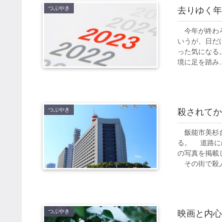
つぶやき
去りゆく年
今年が終わろ
いうが、日だ
った気になる
境に足を踏み..
つぶやき
殺されてか
飯能市美杉台
る。 道路に
の写真を掲載
その街で殺人事
つぶやき
映画と内心