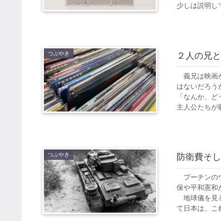
少しは説明して
つぶやき
２人の兄と
義兄は映画が
はないだろう
「なんか、ど
主人公たちが歌っ
つぶやき
防衛費そし
プーチンのウ
保や平和憲和
地球儀を見る
て日本は、これ