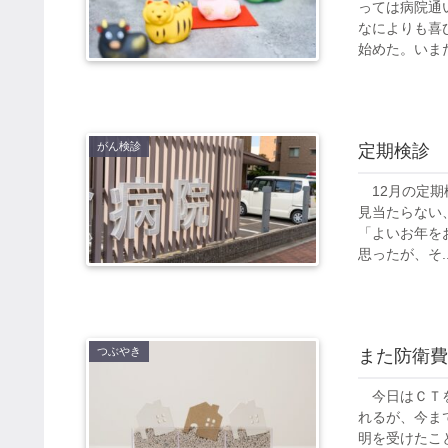
っては病院通
なによりも喜
始めた。いまだ
がん検診
定期検診
12月の定期
見当たらない
「よいお年を
思ったが、そ..
つぶやき
また防衛費
今日はＣＴを
れるが、今ま
明を受けたこ