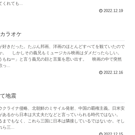
くれても...
2022.12.19
カラオケ
好きだった。たぶん邦画、洋画のほとんどすべてを観ていたので
か。 しかしその義兄もミュージカル映画はダメだったらしい。
うもねー」と言う義兄の顔と言葉を思い出す。 映画の中で突然
...
2022.12.16
て地震
クライナ侵略、北朝鮮のミサイル発射、中国の覇権主義。日米安
があるから日本は大丈夫だなどと言っていられる時代ではない。
までもなく、これら三国に日本は隣接しているではないか。そし
ら三...
2022.12.15