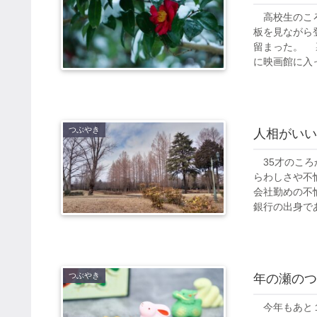
高校生のころ
板を見ながら
留まった。 
に映画館に入った
つぶやき
人相がいい
35才のころ
らわしさや不
会社勤めの不
銀行の出身であ
つぶやき
年の瀬のつ
今年もあと１