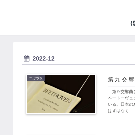
2022-12
つぶやき
第 九 交 響
第９交響曲と
ベートーヴェ
いる。日本の
はずはなく...