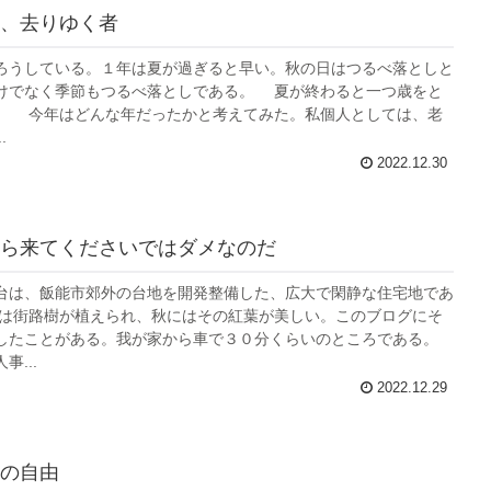
、去りゆく者
うしている。１年は夏が過ぎると早い。秋の日はつるべ落としと
けでなく季節もつるべ落としである。 夏が終わると一つ歳をと
。 今年はどんな年だったかと考えてみた。私個人としては、老
.
2022.12.30
ら来てくださいではダメなのだ
は、飯能市郊外の台地を開発整備した、広大で閑静な住宅地であ
は街路樹が植えられ、秋にはその紅葉が美しい。このブログにそ
したことがある。我が家から車で３０分くらいのところである。
...
2022.12.29
の自由