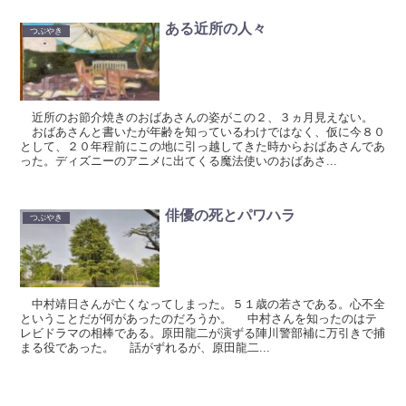
ある近所の人々
つぶやき
近所のお節介焼きのおばあさんの姿がこの２、３ヵ月見えない。
おばあさんと書いたが年齢を知っているわけではなく、仮に今８０
として、２０年程前にこの地に引っ越してきた時からおばあさんであ
った。ディズニーのアニメに出てくる魔法使いのおばあさ...
俳優の死とパワハラ
つぶやき
中村靖日さんが亡くなってしまった。５１歳の若さである。心不全
ということだが何があったのだろうか。 中村さんを知ったのはテ
レビドラマの相棒である。原田龍二が演ずる陣川警部補に万引きで捕
まる役であった。 話がずれるが、原田龍二...