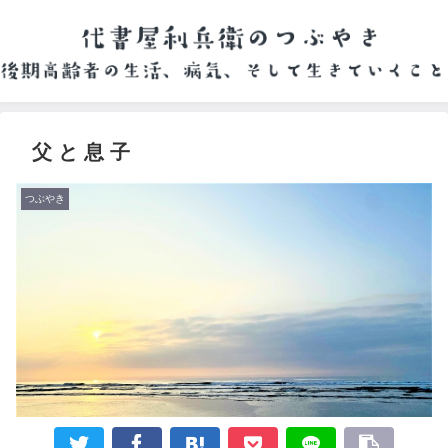
父 と 息 子
つぶやき