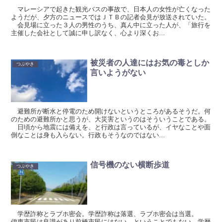
マレーシアで起きた観光バスの事故で、日本人の女性が亡くなった
ようだが、夕方のニュースではＪＴＢの記者会見が放送されていた。
会見場に立った３人の男性のうち、真ん中に立った人が、「旅行を
主催した会社として誠に申し訳なく、心より深くお...
被災者の人達にはお気の毒としか
つぶやき
言いようがない
避難所が断水と停電のため開けないというところがあるそうだ。何
のための避難所かと思うが、大災害というのはそういうことである。
日頃から地震には備えを、と行政は言っているが、イヤなことや面
倒なことは身も入らない。行政もそうなのではない...
信号機のない横断歩道
つぶやき
学歴詐称とラブホ密会。学歴詐称は落選、ラブホ密会は当選。
伊東市民は良識があり前橋市民にはない、ということでもない。学歴