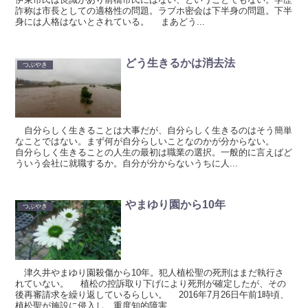
詐称は市長としての適格性の問題。ラブホ密会は下半身の問題。下半
身には人格はないとされている。 まあどう...
どう生きるかは消去法
つぶやき
自分らしく生きることは大事だが、自分らしく生きるのはそう簡単
なことではない。まず何が自分らしいことなのかが分からない。
自分らしく生きることの人生の最初は職業の選択。一般的に言えばど
ういう会社に就職するか。自分が分からないうちに人...
やまゆり園から10年
つぶやき
津久井やまゆり園殺傷から10年。犯人植松聖の死刑はまだ執行さ
れていない。 植松の控訴取り下げにより死刑が確定したが、その
後再審請求を繰り返しているらしい。 2016年7月26日午前1時頃、
植松聖が施設に侵入し、重度知的障害...