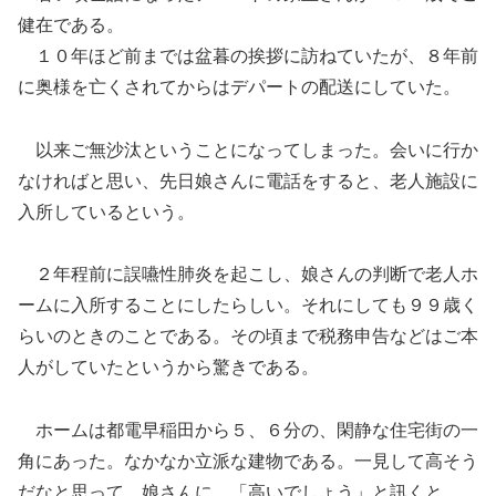
健在である。
１０年ほど前までは盆暮の挨拶に訪ねていたが、８年前
に奥様を亡くされてからはデパートの配送にしていた。
以来ご無沙汰ということになってしまった。会いに行か
なければと思い、先日娘さんに電話をすると、老人施設に
入所しているという。
２年程前に誤嚥性肺炎を起こし、娘さんの判断で老人ホ
ームに入所することにしたらしい。それにしても９９歳く
らいのときのことである。その頃まで税務申告などはご本
人がしていたというから驚きである。
ホームは都電早稲田から５、６分の、閑静な住宅街の一
角にあった。なかなか立派な建物である。一見して高そう
だなと思って、娘さんに、「高いでしょう」と訊くと、