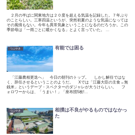
２月の半ばに関東地方は２０度を超える気温を記録した。７年ぶり
のことらしい。三寒四温というが、突然初夏のような気温になっては
その風情もない。今年も異常気象ということになるのだろうか。この
季節母は「一雨ごとに暖かくなる」とよく言っていた。 ...
有能では困る
つぶやき
「江藤農相更迭へ」 今日の朝刊のトップ。 しかし解任ではな
く、辞任させるということのようだ。 Xでは「江藤大臣の主食→無
銭米」というデーブ・スペクターのダジャレが大うけらしい。 フ
ォロワーからは、「うまい！」「座布団5枚!...
相撲は不良がやるものではなかっ
つぶやき
た