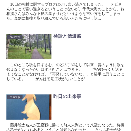
16日の相撲に関するブログは少し言い過ぎてしまった。 デビさ
んのことで言い過ぎるということはないが、千代大海のことから、お
相撲さんはみんな不良の集まりだというような言い方をしてしまっ
た。真剣に相撲と取り組んでいる若い人たちに申し訳...
検診と信濃路
つぶやき
このところ歌を口ずさむ。のどの手術をして以来、昔のように歌を
歌えなくなったが、口ずさむことはできる。 声がひっくり返る
ようなことがなければ、「再発していないな」、と勝手に思うことに
している。 がんは初期症状がないことが...
昨日の出来事
つぶやき
藤井聡太名人が王座戦に勝って前人未到という八冠になった。将棋
の称号が八つもあるということは知らなかった。 八つも称号があ