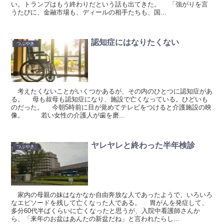
い。トランプはもう終わりだという話も出てきた。 「強がりを言
うたびに、金融市場も、ディールの相手たちも、国...
認知症にはなりたくない
つぶやき
考えたくないことがいくつかあるが、その内のひとつに認知症があ
る。 母も叔母も認知症になり、施設で亡くなっている。ひどいも
のだった。 今朝5時前に目が覚めてテレビをつけると介護施設の映
像。 若い女性の介護人が歯を磨...
ヤレヤレと終わった半年検診
つぶやき
家内の母親の妹はなかなか自由奔放な人であったようで、いろいろ
なエピソードを残して亡くなった人である。 胃がんを発症して、
多分60代半ばくらいに亡くなったと思うが、入院中看護師さんか
ら、「来年のお盆はあんたの新盆だね」と言われたらし...