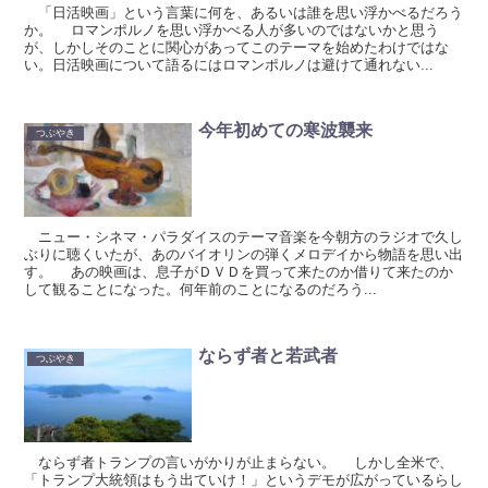
「日活映画」という言葉に何を、あるいは誰を思い浮かべるだろう
か。 ロマンポルノを思い浮かべる人が多いのではないかと思う
が、しかしそのことに関心があってこのテーマを始めたわけではな
い。日活映画について語るにはロマンポルノは避けて通れない...
今年初めての寒波襲来
つぶやき
ニュー・シネマ・パラダイスのテーマ音楽を今朝方のラジオで久し
ぶりに聴くいたが、あのバイオリンの弾くメロデイから物語を思い出
す。 あの映画は、息子がＤＶＤを買って来たのか借りて来たのか
して観ることになった。何年前のことになるのだろう...
ならず者と若武者
つぶやき
ならず者トランプの言いがかりが止まらない。 しかし全米で、
「トランプ大統領はもう出ていけ！」というデモが広がっているらし