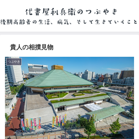
貴人の相撲見物
つぶやき