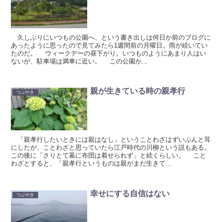
久しぶりにいつもの公園へ、という書き出しは何日か前のブログに
あったように思ったので見てみたら1週間前の月曜日。雨が続いてい
たのだ。 ウィークデーの昼下がり。いつものようにあまり人はい
ないが、駐車場は満車に近い。 この公園か...
親が生きている時の親孝行
つぶやき
「親孝行したいときには親はなし」ということわざはずいぶんと耳
にしたが、ことわざと思っていたら江戸時代の川柳という説もある。
この後に「さりとて墓に布団は着せられず」と続くらしい。 こと
わざとすると、「親孝行というものは親がまだ生きて...
幸せにする自信はない
つぶやき