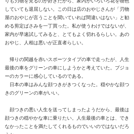
りも刃物を見るのが好きだから、家内がいろいろ花を物色
していても退屈しない。この日は店のおやじさんが「刃物
屋のおやじが言うこと
を聞いていれば
間違いはない」と勧
める剪定ばさみを一丁買った。私が使うわけではないが、
家内が早速試してみると
、
とてもよく切れるらしい。
あの
おやじ、
人相は悪いが正直者らしい。
帰りの関越を赤いスポーツタイプの車で走ったが、人生
最後の車をグリーンの車にしようかと考えていた。プジョ
ーのカラーに感心しているのである。
日本の車はみんな顔つきが
きつく
なった。
穏やかな顔つ
きのグリーンの車
がいい
。
顔つきの悪い人生を送ってしまったようだから、最後は
顔つきの穏やかな車に乗りたい。人生最後の車とは
、
でき
なかったことを満たしてくれるものでいいのではないだろ