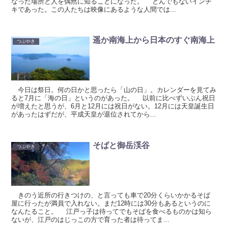
なった場所と人を偶然に知ることになった。 とんでもないインチ
キであった。この人たちは映像にあるような人間では...
遥か南海上から日本のすぐ南海上
つぶやき
今日は祭日。何の日かと思ったら「山の日」。カレンダーを見てみ
ると7月に「海の日」というのがあった。 以前に比べずいぶん祝日
が増えたと思うが、6月と12月には祝日がない。12月には天皇誕生日
があったはずだが、平成天皇が退位されてから...
そばと御岳渓谷
つぶやき
きのう近所の行きつけの、と言っても車で20分くらいかかるそば
屋に行ったが満員で入れない。まだ12時には30分もあるというのに
なんたること。 江戸っ子は待ってでもそばを食べるものかは知ら
ないが、江戸のはじっこの方で育った者は待ってま...