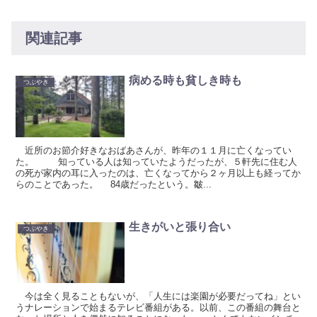
関連記事
病める時も貧しき時も
つぶやき
近所のお節介好きなおばあさんが、昨年の１１月に亡くなってい
た。 知っている人は知っていたようだったが、５軒先に住む人
の死が家内の耳に入ったのは、亡くなってから２ヶ月以上も経ってか
らのことであった。 84歳だったという。皺...
生きがいと張り合い
つぶやき
今は全く見ることもないが、「人生には楽園が必要だってね」とい
うナレーションで始まるテレビ番組がある。以前、この番組の舞台と