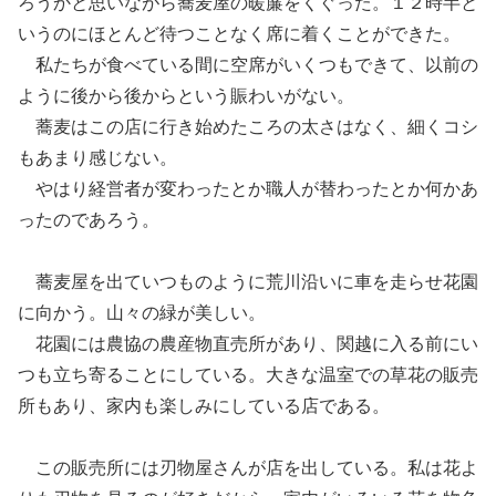
ろうか
と
思いながら蕎麦屋
の暖簾をくぐった。
１２時半と
いうのにほとんど待つことなく席に着くことができた。
私たちが食べている間に空席がいくつもできて、以前の
ように後から後から
という賑わいがない。
蕎麦はこの店に行き始めたころの太さはなく、細くコシ
もあまり感じない。
やはり経営者が変わったとか職人が替わったとか何かあ
ったのであろう。
蕎麦屋を出ていつものように荒川沿いに車を走らせ花園
に向かう。山々の緑が美しい。
花園には
農協の農産物直売所があり、関越に
入る
前にい
つも立ち寄ることにしている。大きな温室での草花の販売
所もあり、家内も楽しみにしている店である。
この販売所には刃物屋さんが店を出している。私は花よ