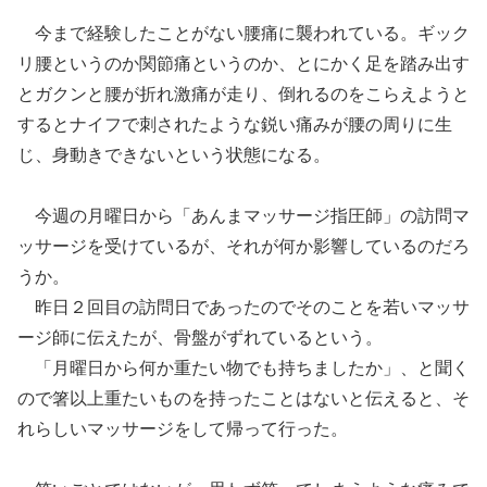
今まで経験したこと
が
ない腰痛に襲われている。ギック
リ腰というのか関節痛というのか、とにかく足を踏み出す
とガクンと腰が折れ激痛が走り、倒れるのをこらえようと
するとナイフで刺されたような鋭い痛みが腰の周りに生
じ、身動きできないという状態に
なる。
今週の月曜日から「あんま
マッサージ指圧師
」の訪問マ
ッサージを受けているが、それが何か影響しているのだろ
うか。
昨日２回目の訪問日であったのでそのことを若い
マッサ
ージ師
に伝えたが、骨盤がずれているという。
「
月曜日から何か重たい
物
でも持ちましたか
」
、と聞く
ので箸以上重たいものを持ったことはないと伝えると
、
そ
れらしいマッサージをして帰って行った。