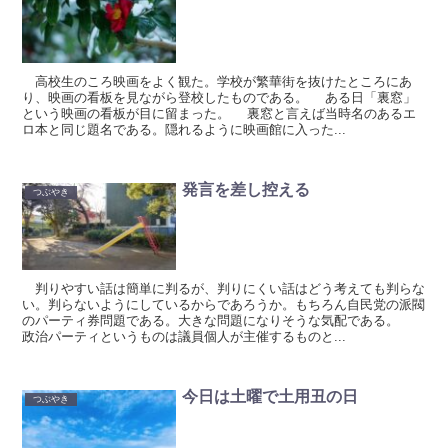
高校生のころ映画をよく観た。学校が繁華街を抜けたところにあ
り、映画の看板を見ながら登校したものである。 ある日「裏窓」
という映画の看板が目に留まった。 裏窓と言えば当時名のあるエ
ロ本と同じ題名である。隠れるように映画館に入った...
発言を差し控える
つぶやき
判りやすい話は簡単に判るが、判りにくい話はどう考えても判らな
い。判らないようにしているからであろうか。もちろん自民党の派閥
のパーティ券問題である。大きな問題になりそうな気配である。
政治パーティというものは議員個人が主催するものと...
今日は土曜で土用丑の日
つぶやき