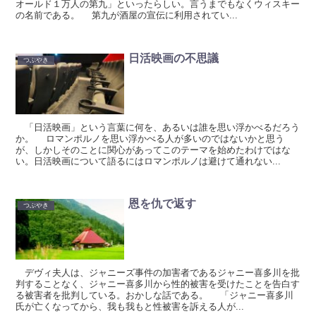
オールド１万人の第九」といったらしい。言うまでもなくウィスキー
の名前である。 第九が酒屋の宣伝に利用されてい...
日活映画の不思議
つぶやき
「日活映画」という言葉に何を、あるいは誰を思い浮かべるだろう
か。 ロマンポルノを思い浮かべる人が多いのではないかと思う
が、しかしそのことに関心があってこのテーマを始めたわけではな
い。日活映画について語るにはロマンポルノは避けて通れない...
恩を仇で返す
つぶやき
デヴィ夫人は、ジャニーズ事件の加害者であるジャニー喜多川を批
判することなく、ジャニー喜多川から性的被害を受けたことを告白す
る被害者を批判している。おかしな話である。 「ジャニー喜多川
氏が亡くなってから、我も我もと性被害を訴える人が...