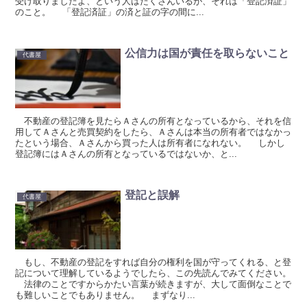
受け取りましたよ、という人はたくさんいるが、それは「登記済証」
のこと。 「登記済証」の済と証の字の間に...
公信力は国が責任を取らないこと
代書屋
不動産の登記簿を見たらＡさんの所有となっているから、それを信
用してＡさんと売買契約をしたら、Ａさんは本当の所有者ではなかっ
たという場合、Ａさんから買った人は所有者になれない。 しかし
登記簿にはＡさんの所有となっているではないか、と...
登記と誤解
代書屋
もし、不動産の登記をすれば自分の権利を国が守ってくれる、と登
記について理解しているようでしたら、この先読んでみてください。
法律のことですからかたい言葉が続きますが、大して面倒なことで
も難しいことでもありません。 まずなり...