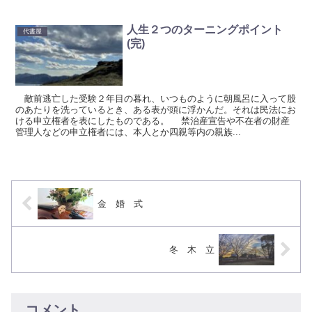
人生２つのターニングポイント
代書屋
(完)
敵前逃亡した受験２年目の暮れ、いつものように朝風呂に入って股
のあたりを洗っているとき、ある表が頭に浮かんだ。それは民法にお
ける申立権者を表にしたものである。 禁治産宣告や不在者の財産
管理人などの申立権者には、本人とか四親等内の親族...
金 婚 式
冬 木 立
コメント