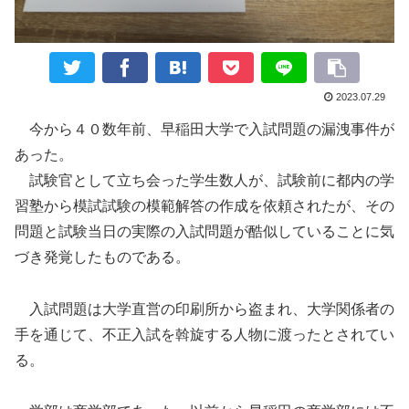
2023.07.29
今から４０数年前、早稲田大学で入試問題の漏洩事件が
あった。
試験官として立ち会った学生数人が、試験前に都内の学
習塾から模試試験の模範解答の作成を依頼されたが、その
問題と試験当日の実際の入試問題が酷似していることに気
づき発覚したものである。
入試問題は大学直営の印刷所から盗まれ、大学関係者の
手を通じて、不正入試を斡旋する人物に渡ったとされてい
る。