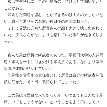
私は学生時代に、この印刷所の下請け会社で働いていた
ことがある。
印刷した問題を盗むことができるのは１人の男しかいな
い。思った通りその名前が数日後の新聞に載った。
そして苦渋に充ちた所長さんの顔も大きく映し出されて
いた。所長さんがなによりも恐れていた事件が起きてしま
った。
盗んだ男は所長の縁故者であった。早稲田大学の入試問
題の印刷を一手に引き受ける印刷所である。なにより厳重
な管理体制がひかれていた。
印刷物を管理する責任者として所長は自分の縁故者を信
頼し任せた。その男に裏切られてしまった。
この男は真面目な人であったが、いつまでもこんな印刷
所にいてもしょうがない、ということをよく口にしてい