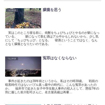
朦朧を思う
つぶやき
実はこのところ寝る前に、焼酎をちょびちょびとやるのが癖になっ
ている。 癖になって飲む酒はアル中かもしれないから、少し気
にして「ちょびちょび」となる。 寝酒ということではなく、なん
となく朦朧となりたいのである。 ...
冤罪はなくならない
つぶやき
事件が起きたのは39年前というから、私はその時39歳。 戦前の
暗黒時代ではないバブル真っ最中の時代に、こんな冤罪があったの
か。 福井市で起きた女子中学生殺人事件の犯人として、懲役7年の
刑に服した前川彰司さんに、名古屋高裁は再審...