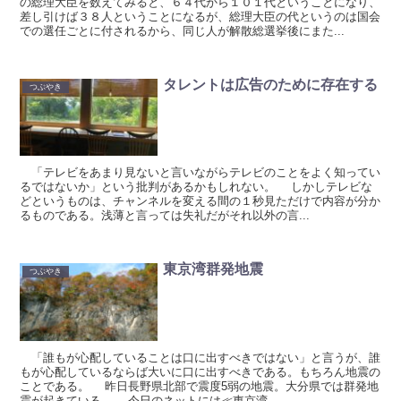
の総理大臣を数えてみると、６４代から１０１代ということになり、
差し引けば３８人ということになるが、総理大臣の代というのは国会
での選任ごとに付されるから、同じ人が解散総選挙後にまた...
タレントは広告のために存在する
つぶやき
「テレビをあまり見ないと言いながらテレビのことをよく知ってい
るではないか」という批判があるかもしれない。 しかしテレビな
どというものは、チャンネルを変える間の１秒見ただけで内容が分か
るものである。浅薄と言っては失礼だがそれ以外の言...
東京湾群発地震
つぶやき
「誰もが心配していることは口に出すべきではない」と言うが、誰
もが心配しているならば大いに口に出すべきである。もちろん地震の
ことである。 昨日長野県北部で震度5弱の地震。大分県では群発地
震が起きている。 今日のネットには≪東京湾...