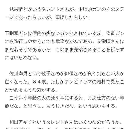
見栄晴とかいうタレントさんが
、
下咽頭ガンの４
のステ
ージであったらしいが、回復したらしい。
下咽頭ガン
は症例の少ないガンとされているが、食道ガン
にも進行しやすくとても危険ながんである。
見栄晴
さんは
まだ若そうであるから、このまま完治されることを祈らず
にはいられない。
佐川満男という歌手なのか俳優なのか良く判らない人が
亡くなった。８４歳。たしかテレビドラマの相棒で見たこ
とがあるような気がする。
こういう年齢の人の死を耳にすると、まあ仕方のない年
齢だな、と思うし、もうじきだな、という思いもする。
和田アキ子というタレントさんはいくつなのだろうか。