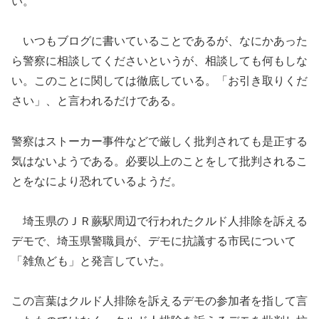
い。
いつもブログに書いていることであるが、なにかあった
ら警察に相談してくださいというが、相談しても何もしな
い。このことに関しては徹底している。
「
お引き取りくだ
さい
」
、と言われるだけである。
警察はストーカー事件などで厳しく批判されても是正する
気はないようである。
必要以上のことをして批判されるこ
とをなにより恐れているようだ。
埼玉県の
ＪＲ
蕨駅周辺で行われた
クルド人排除を訴える
デモ
で、埼玉県警職員が、デモに抗議する市民について
「雑魚ども」と発言していた
。
この言葉は
クルド人排除を訴えるデモ
の参加者を指して言