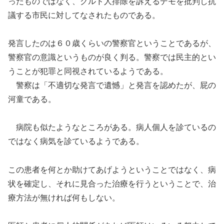
ったものではなく、
クルド人排除を訴えるデモ
を批判し抗
議する市民に対してなされたものである。
発言したのは
６
０歳くらいの警察官ということであるが、
警察官の意識というものが良く判る。
警察では民主的とい
うことが犯罪と同視されているようである。
警察は
「不適切な発言で遺憾」と発言を認めた
が、屁の
河童である。
病院も似たようなところがある。病人個人を診ているの
ではなく病気を診ているようである。
この患者を
何とか助けてあげようということではなく、病
状を確定し、それに見合った治療を行うということで、治
療方法が無けれ
ば何もしない
。