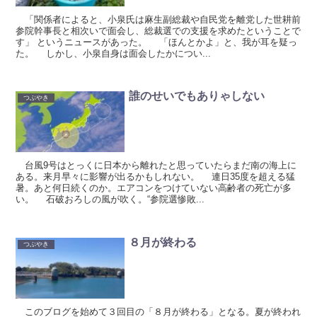
「関係者によると、小泉氏は麻生副総裁や自民党を離党した世耕前
参院幹事長と相次いで面会し、総裁選での支援を求めたということで
す」 というニュースがあった。 「ほんとかよ」と、我が耳を疑っ
た。 しかし、小泉自身は面会したかについ...
誰のせいでもありゃしない
つぶやき
台風9号はとっくに日本から離れたと思っていたらまだ南の海上に
ある。来月早々に影響が出るかもしれない。 連日35度を超える猛
暑。あと何日続くのか。エアコンをつけていない高齢者の死亡が多
い。 石破おろしの風が吹く。“参院選惨敗...
８月が終わる
つぶやき
このブログを始めて３回目の「８月が終わる」となる。夏が終われ