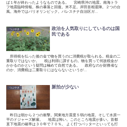
ば１年が終わったようなものである。 宮崎県沖の地震。南海トラ
フ地震臨時情報。株の暴落と回復。米不足。岸田首相退陣。２つの台
風。海外ではパリオリンピック。パレスチナ自治区ガ...
政治を人気取りにしているのは国
つぶやき
民である
所得税を払った後の金で物を買うのに消費税が取られる。税金の二
重取りではないか。 税は利得に課すもの。物を買って何故税金が
かかるのかという疑問は極めて自然である。 政府なのか財務省な
のか、消費税は二重取りにはならないというが...
脈拍が少ない
つぶやき
昨日は朝から２つの衝撃。関東地方震度５弱の地震。そして水原一
平のドジャーズ解雇。 地震は怖い。このところ地震が多い。首都
直下地震の確率は３０年で７０％。 よく打つバッターといっても打