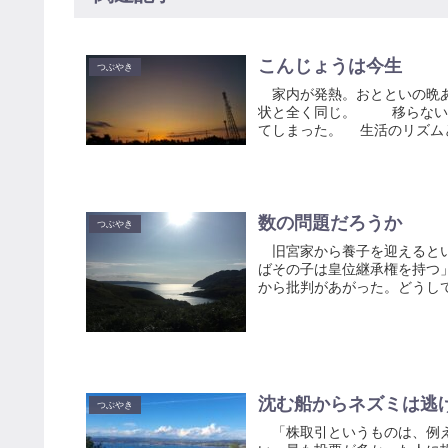
こんじょうは今生
つぶやき
家内が発熱。おとといの晩あ
状と全く同じ。 移らないと
てしまった。 生活のリズムと
数の問題だろうか
つぶやき
旧宮家から養子を迎えるとい
ばその子は皇位継承権を持つ
から批判があがった。どうして
沈む船からネズミは逃
つぶやき
「株取引というものは、例え