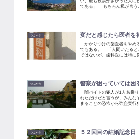
い、最も投票が多かった人に
である」 もちろん私が言うこ
変だと感じたら医者を
つぶやき
かかりつけの歯医者をやめる
でもある。 「人間いたると
ではないが、歯科医には特に良
警察が困っていては困
つぶやき
闇バイトの犯人が1人名乗り
れただけだと言うが、みんな
まることの恐怖から強盗実行犯
５２回目の結婚記念日
つぶやき