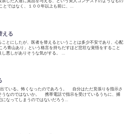
投票した人達に賞品を与える、という美人コンテストのようなもの
とではなく、１００年以上も前に、...
替える
ことにしたが、医者を替えるということは多少不安であり、心配
ころ青山あり」という格言を持ちだすほど悲壮な覚悟をすること
し悪しがありそうな気がする。 ...
る
出ている。怖くなったのであろう。 自分はただ見張りを指示さ
そうなのではないか。 携帯電話で指示を受けているうちに、捕
になってしまうのではないだろう...