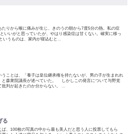
たりから喉に痛みが生じ、きのうの朝から7度5分の熱。私の症
いいがと思っていたが、やはり感染症は甘くない。確実に移っ
いうものは、家内が寝込むと...
うことは、「養子は皇位継承権を持たないが、男の子が生まれれ
」と森衆院議長が述べていた。 しかしこの発言について与野党
批判が起きたのか分からない。 ...
げる
ば、100枚の写真の中から最も美人だと思う人に投票してもら