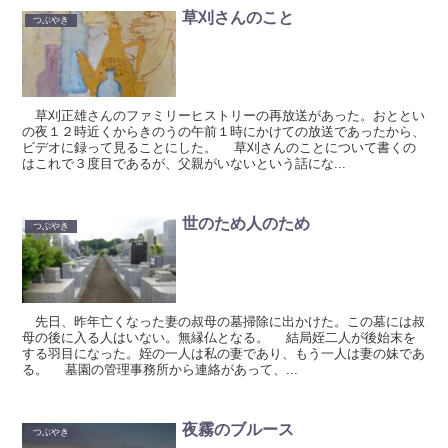
草刈さんのこと
つぶやき
草刈正雄さんのファミリーヒストリーの再放送があった。おととい
の夜１２時近くからきのうの午前１時にかけての放送であったから、
ビデオに録って見ることにした。 草刈さんのことについて書くの
はこれで３度目であるが、父親がいないという話にな...
世のため人のため
つぶやき
先日、昨年亡くなった妻の叔母の墓掃除に出かけた。この墓には叔
母の後に入る人はいない。無縁仏となる。 結局姪二人が後始末を
する羽目になった。姪の一人は私の妻であり、もう一人は妻の妹であ
る。 墓園の管理事務所から連絡があって、...
夜霧のブルース
つぶやき