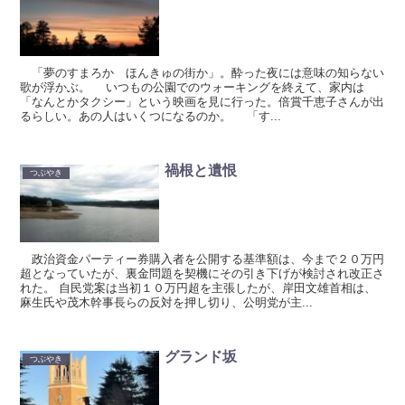
「夢のすまろか ほんきゅの街か」。酔った夜には意味の知らない
歌が浮かぶ。 いつもの公園でのウォーキングを終えて、家内は
「なんとかタクシー」という映画を見に行った。倍賞千恵子さんが出
るらしい。あの人はいくつになるのか。 「す...
禍根と遺恨
つぶやき
政治資金パーティー券購入者を公開する基準額は、今まで２０万円
超となっていたが、裏金問題を契機にその引き下げが検討され改正さ
れた。 自民党案は当初１０万円超を主張したが、岸田文雄首相は、
麻生氏や茂木幹事長らの反対を押し切り、公明党が主...
グランド坂
つぶやき