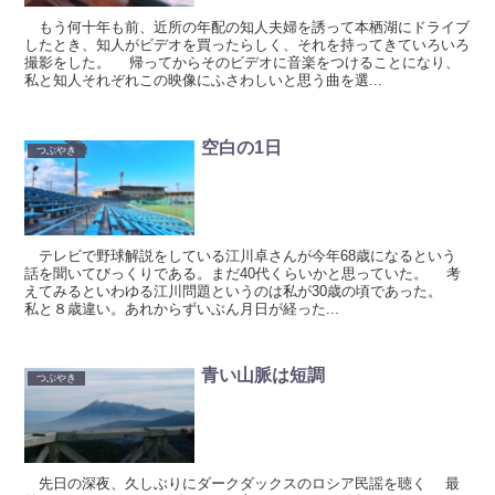
もう何十年も前、近所の年配の知人夫婦を誘って本栖湖にドライブ
したとき、知人がビデオを買ったらしく、それを持ってきていろいろ
撮影をした。 帰ってからそのビデオに音楽をつけることになり、
私と知人それぞれこの映像にふさわしいと思う曲を選...
空白の1日
つぶやき
テレビで野球解説をしている江川卓さんが今年68歳になるという
話を聞いてびっくりである。まだ40代くらいかと思っていた。 考
えてみるといわゆる江川問題というのは私が30歳の頃であった。
私と８歳違い。あれからずいぶん月日が経った...
青い山脈は短調
つぶやき
先日の深夜、久しぶりにダークダックスのロシア民謡を聴く 最