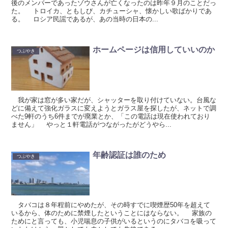
後のメンバーであったゾウさんが亡くなったのは昨年９月のことだっ
た。 トロイカ、ともしび、カチューシャ、懐かしい歌ばかりであ
る。 ロシア民謡であるが、あの当時の日本の...
ホームページは信用していいのか
つぶやき
我が家は窓が多い家だが、シャッターを取り付けていない。台風な
どに備えて強化ガラスに変えようとガラス屋を探したが、ネットで調
べた9軒のうち6件までが廃業とか、「この電話は現在使われており
ません」 やっと１軒電話がつながったがどうやら...
年齢認証は誰のため
つぶやき
タバコは８年程前にやめたが、その時すでに喫煙歴50年を超えて
いるから、体のために禁煙したということにはならない。 家族の
ためにと言っても、小児喘息の子供がいるというのにタバコを吸って