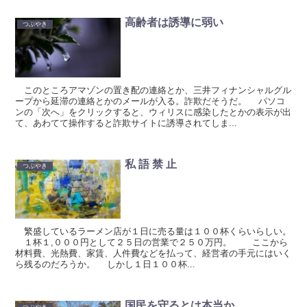
高齢者は誘導に弱い
つぶやき
このところアマゾンの置き配の連絡とか、三井フィナンシャルグル
ープから延滞の連絡とかのメールが入る。詐欺だそうだ。 パソコ
ンの「次へ」をクリックすると、ウィリスに感染したとかの表示が出
て、あわてて操作すると詐欺サイトに誘導されてしま...
私 語 禁 止
つぶやき
繁盛しているラーメン店が１日に売る量は１００杯くらいらしい。
１杯１,０００円として２５日の営業で２５０万円。 ここから
材料費、光熱費、家賃、人件費などを払って、経営者の手元にはいく
ら残るのだろうか。 しかし１日１００杯...
国民を守るとは本当か