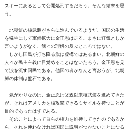
スキーにあるとして公開処刑するだろう。そんな結末を思
う。
北朝鮮の核武装がさらに進んでいるようだ。国民の生活
を犠牲にして軍備拡大に金正恩は走る。まさに狂気としか
言いようがなく、我々の理解の及ぶところではない。
しかし国民が打ち降る旗は虚構ではあるまい。北朝鮮の
人々が民主主義に目覚めることはないだろう。金正恩を見
て涙を流す国民である。他国の者がなんと言おうが、北朝
鮮の体制は盤石である。
気がかりなのは、金正恩は父親以来核武装を進めてきた
が、それはアメリカを核攻撃できるミサイルを持つことが
目的であったはずである。
そのことによって自らの権力を維持してきたのであるか
ら、それを使わなければ国民に説明がつかないことになる