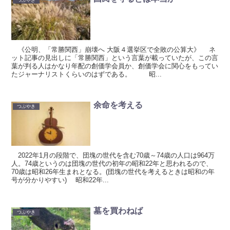
つぶやき
《公明、「常勝関西」崩壊へ 大阪４選挙区で全敗の公算大》 ネ
ット記事の見出しに「常勝関西」という言葉が載っていたが、この言
葉が判る人はかなり年配の創価学会員か、創価学会に関心をもってい
たジャーナリストくらいのはずである。 昭...
余命を考える
つぶやき
2022年1月の段階で、団塊の世代を含む70歳～74歳の人口は964万
人。74歳というのは団塊の世代の初年の昭和22年と思われるので、
70歳は昭和26年生まれとなる。(団塊の世代を考えるときは昭和の年
号が分かりやすい) 昭和22年...
墓を買わねば
つぶやき