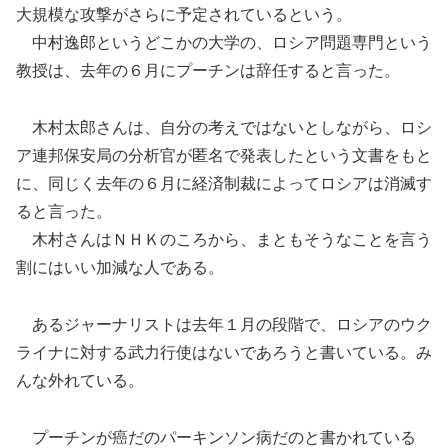
大規模な攻撃がさらに予定されているという。
中村逸郎というどこかの大学の、ロシア問題専門という
教授は、去年の６月にプーチンは辞任すると言った。
木村太郎さんは、自分の考えではないとしながら、ロシ
ア連邦保安局の分析官が匿名で発表したという文書をもと
に、同じく去年の６月に経済制裁によってロシアは消滅す
ると言った。
木村さんはＮＨＫのころから、まともそうなことを言う
割にはいい加減な人である。
あるジャーナリストは去年１月の段階で、ロシアのウク
ライナに対する武力行使はないであろうと書いている。み
んな外れている。
プーチンが癌だのパーキンソン病だのと書かれている