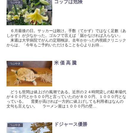
コップは危険
つぶやき
６月最後の日。サッカーは敗け。手数（てかず）ではなく足數（あ
しかず）が少なかった。ゴルフで言えば「届かなければ入らない」
来週は大学病院でがんの定期検診。去年かかった内視鏡クリニック
からは、「今年もご予約いただけることを心よりお待...
米 価 高 騰
つぶやき
どうも世間は値上げの風潮である。近所の２４時間貸しの駐車場代
が４００円とか５００円と言っていたのが８００円、１０００円とな
っている。 需要が高ければ一方的に値上げしても利用者はなんの
文句も言えない。 ラーメン屋は１０００円の壁...
ドジャース優勝
つぶやき