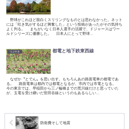
野球がこれほど面白くスリリングなものとは思わなかった。ネット
には「吐き気がするほど興奮した」という投稿があったがその気持ち
よく判る。 まちがいなく日本人選手の活躍で、ドジャースはワー
ルドシリーズに優勝した。 日本人にとって野球...
都電と地下鉄東西線
つぶやき
なぜか〝とでん〟を思い出す。もちろんあの路面電車の都電であ
る。 路面電車は都内では都電となるが、市内では市電となる。
今の東京では、早稲田から三ノ輪橋までの荒川線だけと思っていた
が、玉電を受け継いだ世田谷線というのもあるらしい...
防衛費そして地震