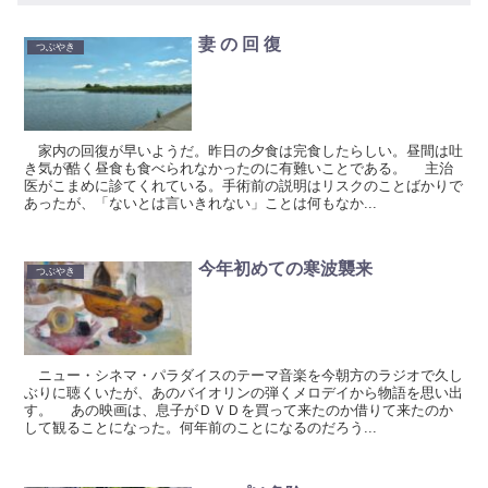
妻 の 回 復
つぶやき
家内の回復が早いようだ。昨日の夕食は完食したらしい。昼間は吐
き気が酷く昼食も食べられなかったのに有難いことである。 主治
医がこまめに診てくれている。手術前の説明はリスクのことばかりで
あったが、「ないとは言いきれない」ことは何もなか...
今年初めての寒波襲来
つぶやき
ニュー・シネマ・パラダイスのテーマ音楽を今朝方のラジオで久し
ぶりに聴くいたが、あのバイオリンの弾くメロデイから物語を思い出
す。 あの映画は、息子がＤＶＤを買って来たのか借りて来たのか
して観ることになった。何年前のことになるのだろう...