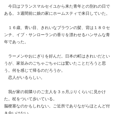
今日はフランス
マルセイユから来た
青年との別れの日で
ある。３週間前に娘の家にホームスティで来日し
てい
た。
１６歳、
青い目、きれいなブラウンの髪、背は１８０セ
ンチ、イブ・サンローランの香りを漂わせ
るハンサムな青
年であった。
ラーメンやおにぎりを好んだ。
日本の町はきれいだとい
うが、家並みのごちゃごちゃには驚いたことだろうと思
う。何を感じて帰るのだろうか。
恋人がいるらしい。
我が家の前
隣りの
ご主人を３ヵ月ぶりくらいに見かけ
た。杖をついて歩いている。
脳梗塞なのかもしれない。
ご近所
で
ありながらほとんど付
き合いはない。