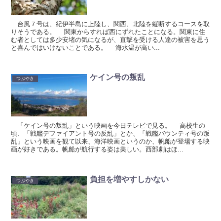
台風７号は、紀伊半島に上陸し、関西、北陸を縦断するコースを取
りそうである。 関東からすれば西にずれたことになる。関東に住
む者としては多少安堵の気になるが、直撃を受ける人達の被害を思う
と喜んではいけないことである。 海水温が高い...
ケイン号の叛乱
つぶやき
「ケイン号の叛乱」という映画を今日テレビで見る。 高校生の
頃、「戦艦デファイアント号の反乱」とか、「戦艦バウンティ号の叛
乱」という映画を観て以来、海洋映画というのか、帆船が登場する映
画が好きである。帆船が航行する姿は美しい。西部劇はほ...
負担を増やすしかない
つぶやき