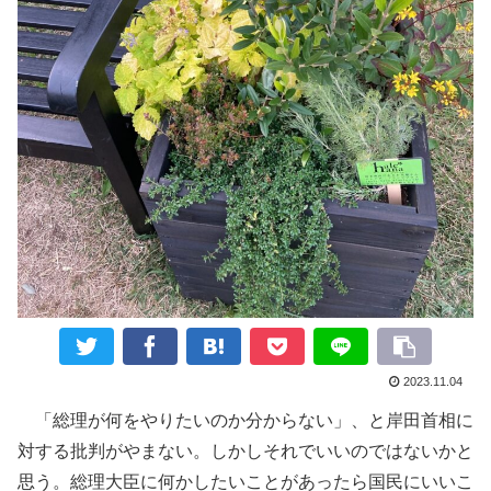
2023.11.04
「総理が何をやりたいのか分からない」
、
と岸田首相
に
対する
批判
がやまない。
しかしそれでいいのではないかと
思う。総理
大臣に
何かしたいことがあったら国民にいいこ