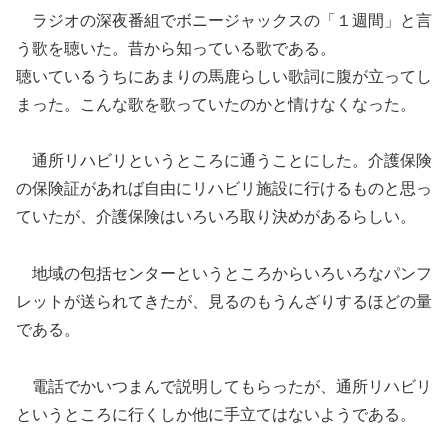
ラジオの深夜番組でボニージャックスの
「
１週間
」
と言
う歌を聴いた。昔から知っている歌である。
聴いているうちにあまりの馬鹿らしい歌詞に腹が立ってし
まった。こんな歌を歌っていた
のかと情けなくなった。
通所リハビリ
というところに通うことにした。介護保険
の保険証があれば自由にリハビリ施設に行けるものと思っ
ていたが、介護保険はいろいろ取り決めがあるらしい。
地域の包括センターと
い
うところからいろいろなパンフ
レットが送られてきたが、見るのもうんざりするほどの量
である。
電話でかいつまんで説明してもらったが、
通所リハビリ
というところに行くしか他に
手立てはないようである。