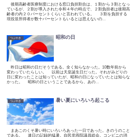
後期高齢者医療制度における窓口負担割合は、１割から３割となっ
ているが、２割が導入された令和４年の時点で、２割負担者は後期高
齢者の内２０パーセントくらいと言われている。 ３割を負担する
現役並所得者が数十パーセントもいるとは思えないの...
昭和の日
つぶやき
昨日は昭和の日だそうである。全く知らなかった。10数年前から
変わっていたらしい。 以前は天皇誕生日だった。それがみどりの
日に変わったことは知っていたが、昭和の日になっていたとは知らな
かった。 昭和の日ということであるから、あの...
暑い夏にいろいろ起こる
つぶやき
まあこのくそ暑い時にいろいろあった一日であった。きのうのこと
である。 連日の記録的猛暑。自民党両院議員総会。コンビニの消