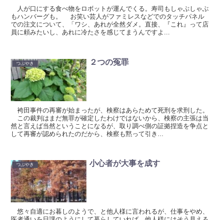
人が口にする食べ物をロボットが運んでくる。寿司もしゃぶしゃぶ
もハンバーグも。 お笑い芸人がファミレスなどでのタッチパネル
での注文について、「ワシ、あれが全然ダメ。直接、『これ』って店
員に頼みたいし、あれに冷たさを感じてまうんですよ...
２つの冤罪
つぶやき
袴田事件の再審が始まったが、検察はあらためて死刑を求刑した。
この裁判はまだ無罪が確定したわけではないから、検察の主張は当
然と言えば当然ということになるが、取り調べ側の証拠捏造を争点と
して再審が認められたのだから、検察も黙って引き...
小心者が大事を成す
つぶやき
悠々自適にお暮しのようで、と他人様に言われるが、仕事をやめ、
医者通いを日課のようにして暮らしていれば、他人様にはそう見える