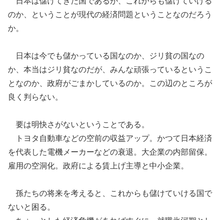
日本は儲け
てき
た国であるが、これからも儲けていける
の
か、という
ことが
現代の経済問題ということなのだろう
か。
日本は今でも儲かっている国なのか、ジリ貧の国なの
か
、
本当はジリ
貧なのだが、みんな頑張っているというこ
となのか
、
政府がごまかしているのか。
この辺のところが
良く判らない。
要は
明快さがない
ということである
。
トヨタ自動車などの空前の収益アップ。かつて日本経済
を代表した電機メーカーなどの衰退。大企業の内部留保。
雇用の空洞化。
政府による賃上げ主導と中小企業。
孫たちの将来を考えると、これからも儲けていける国で
ないと困る。