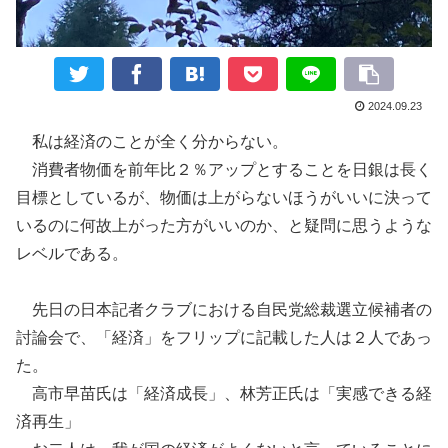
2024.09.23
私は
経済のことが全く分か
らない。
消費者物価を
前年比２％アップ
とすることを
日銀は長く
目標としているが、
物価
は上がらないほうがいいに決って
いるのに
何故上がった方がいいのか
、と疑問に思うような
レベルである。
先日の日本記者クラブにおける自民党総裁選立候補者の
討論会で、「経済」をフリップに記載した人は２人であっ
た。
高市早苗氏は
「経済成長」、林芳正氏は「実感できる経
済再生」