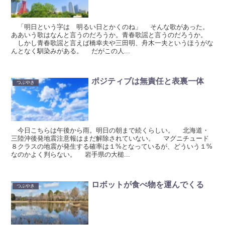
「明日という字は 明るい日とかくのね」 そんな歌があった。
ああいう歌はなんと言うのだろうか。青春歌謡と言うのだろうか。
しかし青春歌謡と言えば橋幸夫や三田明、舟木一夫というほうがな
んとなく馴染みがある。 だがこの人...
ポジティブは無責任と表裏一体
つぶやき
今日こちらは午後から雨。明日の朝まで続くらしい。 北海道・
三陸沖後発地震注意報はまだ解除されていない。 マグニチュード
８クラスの地震が発生する確率は１%となっているが、どういう１%
なのかよく判らない。 岩手県の大槌...
ロボットが食べ物を運んでくる
つぶやき