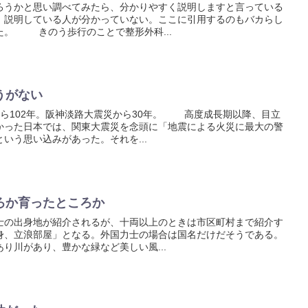
うかと思い調べてみたら、分かりやすく説明しますと言っている
。説明している人が分かっていない。ここに引用するのもバカらし
た。 きのう歩行のことで整形外科...
うがない
ら102年。阪神淡路大震災から30年。 高度成長期以降、目立
かった日本では、関東大震災を念頭に「地震による火災に最大の警
いう思い込みがあった。それを...
ろか育ったところか
の出身地が紹介されるが、十両以上のときは市区町村まで紹介す
身、立浪部屋」となる。外国力士の場合は国名だけだそうである。
川があり、豊かな緑など美しい風...