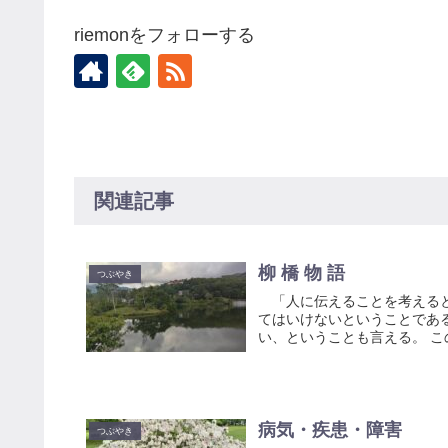
riemonをフォローする
関連記事
柳 橋 物 語
つぶやき
「人に伝えることを考えると
てはいけないということであ
い、ということも言える。 こ
病気・疾患・障害
つぶやき