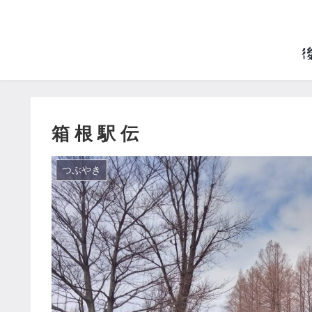
箱 根 駅 伝
つぶやき