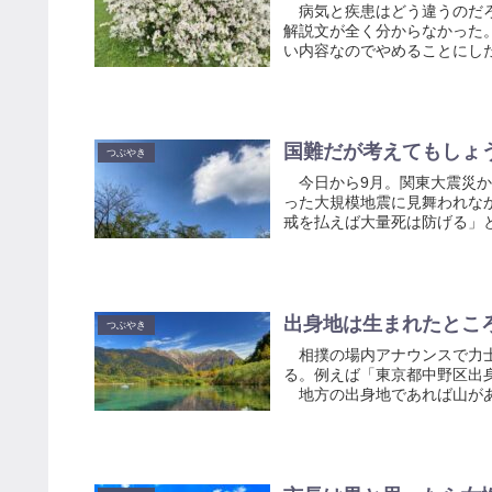
病気と疾患はどう違うのだろ
解説文が全く分からなかった
い内容なのでやめることにし
国難だが考えてもしょ
つぶやき
今日から9月。関東大震災か
った大規模地震に見舞われな
戒を払えば大量死は防げる」と
出身地は生まれたとこ
つぶやき
相撲の場内アナウンスで力士
る。例えば「東京都中野区出
地方の出身地であれば山があり