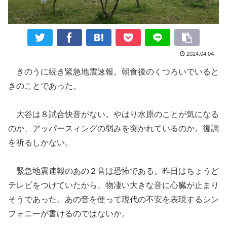
2024.04.04
きのうに続き緊急地震速報。
朝食後のくつろいでいると
き
のことであった。
大谷は８試合快音がない。やはり水原のことが気になる
のか、アッパースィングの弱みを突かれているのか。復調
を
祈る
しかない。
緊急地震速報のあの２音は恐怖
である。
昨日はちょうど
テレビをつけていたから
、
物凄い大きな音
に心臓が止まり
そうであった。
あの音を使って現代の不安を表現するシン
フォニー
が
書けるのではないか。