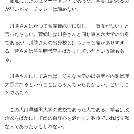
側近にしたのは
マーチャントであった。学者は諦めるの
が早いがマーチャントは諦めない。
川勝さんはかつて菅義偉総理に対し、「教養がない」と
言ったらしい。菅総理は
川勝さんと同じ東京六大学の出身
であるが、川勝さんの出身校とはちょっと差がありすぎ
る。菅さんは学生時代空手ばかりしていたという話もあ
る。
川勝さんにしてみれば、そんな大学の出身者が内閣総理
大臣になるということ
は
ちゃんちゃらおかしい
、というこ
とで
あろう。
この人は早稲田大学の教授であった人
である。
学者
は
政
治家
を
ばかにして己の自尊心を満たす。
教授でいれば立派
な人で
あっ
たかもしれない。