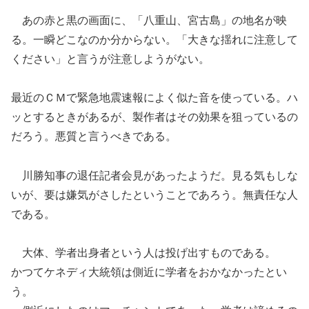
あの赤と黒の画面
に
、
「八重山、宮古島」の地名が映
る。一瞬どこなのか分からない。
「
大きな揺れに注意して
ください
」
と
言うが
注意しようがない。
最近のＣＭで緊急地震速報によく似た音を使っている。
ハ
ッとするときがあるが
、
製作者はその効果を狙っているの
だろう。悪質と言うべきである。
川勝知事の退任
記者
会見があったようだ。見る気もしな
いが
、
要は嫌気がさしたということであろう。
無責任な人
である。
大体
、
学者出身者という人は投げ出すものである。
かつてケネディ大統領は側近に学者をおかなかったとい
う。