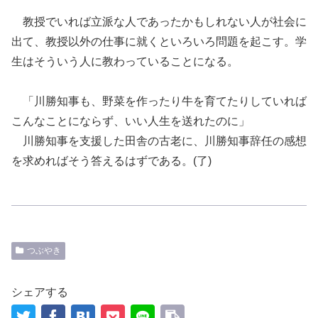
教授でいれば立派な人であったかもしれない人が社会に
出て、教授以外の仕事に就くといろいろ問題を起こす。学
生はそういう人に教わっていることになる。
「
川勝
知事
も、野菜を作ったり牛を育てたりしていれば
こんなことにならず、い
い人生を送れた
のに」
川勝知事を
支援した
田舎の
古老に、川勝知事辞任の感想
を求めればそう答える
はずである。
(了)
つぶやき
シェアする