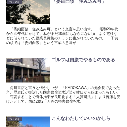
「委細面談 住み込み可」
つぶやき
「委細面談 住み込み可」という文言を思い出す。 昭和29年代
から30年代にかけて、私がまだ10歳にもならにない頃、よく電柱な
どに貼られていた従業員募集のチラシに書かれていたもの。 子供
の頭では「委細面談」という言葉の意味が...
ゴルフは自腹でやるものである
つぶやき
角川書店と言うと懐かしいが、「KADOKAWA」の元会長であった
角川歴彦氏が提訴した国家賠償請求訴訟が昨日から始まったらしい。
否認することで身体拘束が長期化する「人質司法」により苦痛を受
けたとして、国に2億2千万円の損害賠償を求...
こんなわたしでいいのかしら
つぶやき