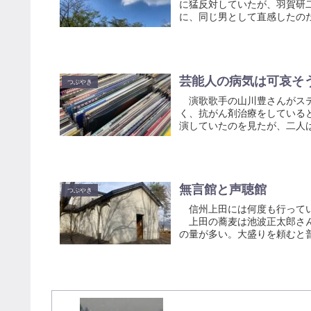
に猛反対していたが、羽賀研
に、同じ男として直感したのだ
芸能人の病気は可哀そ
つぶやき
演歌歌手の山川豊さんがステ
く、抗がん剤治療をしている
演していたのを見たが、二人は
無言館と声聴
つぶやき
信州上田には何度も行ってい
上田の蕎麦は池波正太郎さん
の量が多い。大盛りを頼むと普