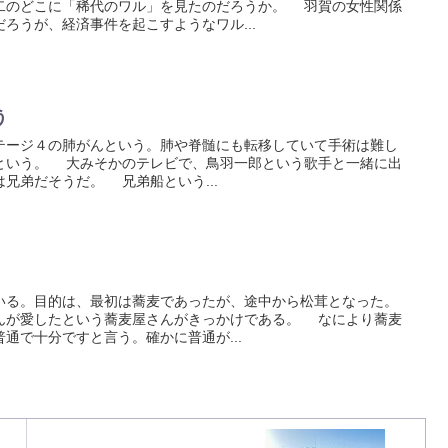
二のどこに「稀代のワル」を見たのだろうか。 羽賀の女性関係
ろうが、経済事件を起こすようなワル...
う
ージ４の肺がんという。肺や脊髄にも転移していて手術は難し
という。 大みそかのテレビで、鳥羽一郎という歌手と一緒に出
兄弟だそうだ。 兄弟船という...
館
る。目的は、最初は蕎麦であったが、途中から松茸となった。
が愛したという蕎麦屋さんがきっかけである。 なにより蕎麦
通で十分ですと言う。確かに普通が...