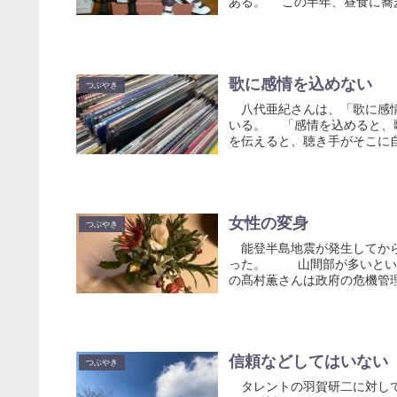
ある。 この半年、昼食に蕎麦
歌に感情を込めない
つぶやき
八代亜紀さんは、「歌に感情
いる。 「感情を込めると、
を伝えると、聴き手がそこに自
女性の変身
つぶやき
能登半島地震が発生してから
った。 山間部が多いという
の髙村薫さんは政府の危機管理
信頼などしてはいない
つぶやき
タレントの羽賀研二に対して