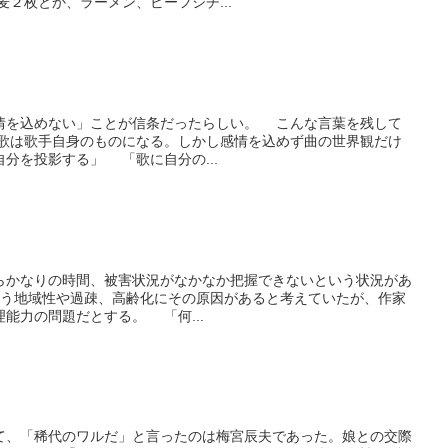
２枚とか、ラーメン、ビーフシチ...
を込めない」ことが信条だったらしい。 こんな言葉を残して
歌は歌手自身のものになる。しかし感情を込めず曲の世界観だけ
分を投影する」 「歌に自分の...
かなりの時間、被害状況がなかなか把握できないという状況があ
地域性や過疎、高齢化にその原因があると考えていたが、作家
能力の問題だとする。 「何...
、「稀代のワルだ」と言ったのは梅宮辰夫であった。娘との交際