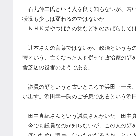
石丸伸二氏と
いう人を良く知らないが、若
状況も
少しは
変わるのではないか。
ＮＨＫ党やつばさの党などをのさばらして
辻本さんの言葉ではないが、政治というも
菅という、亡くなった人も併せて政治家の顔
舎
芝居の役者のようである
。
議員の顔というと古いところで浜田幸一氏、
い出す。
浜田幸一氏
のご子息であるという浜
田中直紀さんと
い
う議員さんがいた。田中
今でも議員なのか知らないが、
この人
の顔
何のために議員になったのだろうか、とい