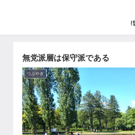
無党派層は保守派である
つぶやき