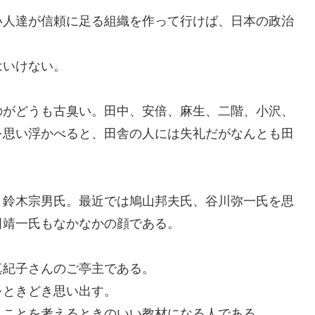
い人達が信頼に足る組織を作って行けば
、
日本の政治
はいけない。
のが
どうも古臭い。田中、安倍、麻生、二階、小沢、
を思い浮かべると
、
田舎の人には失礼だが
なんとも
田
鈴木宗男氏。最近では鳩山邦夫氏、谷川弥一氏を思
田靖一氏もなかなかの顔である。
真紀子さんのご亭主である。
をときどき思い出す。
うことを考えるときの
いい
教材になる人である。