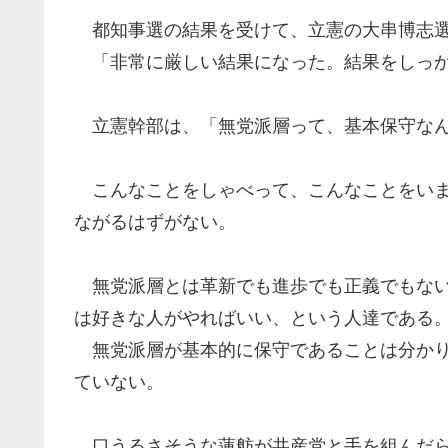
都知事選の結果を受けて、
立憲の大串博志
「非常に厳しい結果になった。結果をしっ
立憲幹部は
、
「無党派層って、基本保守な
こんなことをしゃべ
って
、こんなことをい
ながるはずがない。
無党派層とは革新でも進歩でも
正義でもな
は好きな人がやればいい、という人達である
無党派層
が基本的に保守であることは分か
ていない。
口うるさそうな蓮舫が共産党と手を組んだら