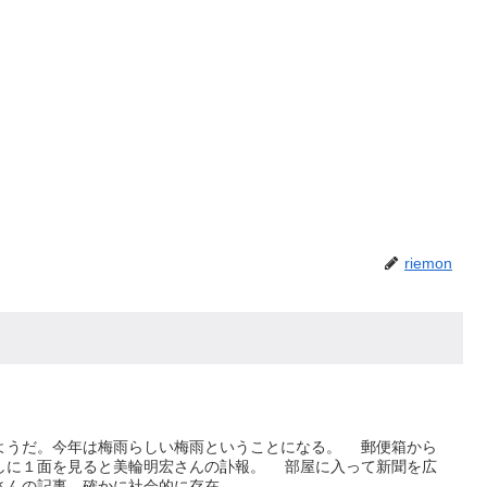
riemon
うだ。今年は梅雨らしい梅雨ということになる。 郵便箱から
しに１面を見ると美輪明宏さんの訃報。 部屋に入って新聞を広
んの記事。確かに社会的に存在...