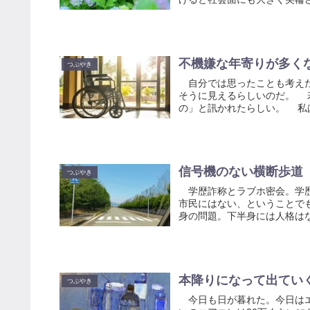
不機嫌な年寄りが多く
つぶやき
自分では思ったことも考えた
そうに見えるらしいのだ。 
の」と訊かれたらしい。 私は
信号機のない横断歩道
つぶやき
学歴詐称とラブホ密会。学歴
市民にはない、ということで
身の問題。下半身には人格はな
本降りになって出てい
つぶやき
今日も日が暮れた。今日はエ