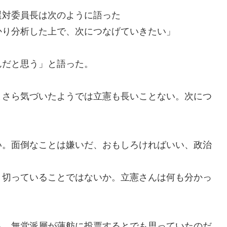
選対委員長は
次のように語った
かり分析した上で、次につなげていきたい」
んだと思う」と語った。
まさら
気づいたようでは
立憲も長いことない。
次につ
い。面倒なことは嫌いだ、
おもしろければいい、
政治
。
り切っていることではないか。
立憲さんは何も分かっ
、無党派層が蓮舫に投票するとでも思っていたのだ