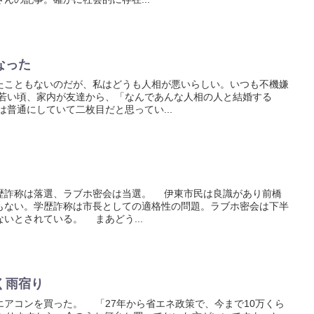
なった
こともないのだが、私はどうも人相が悪いらしい。いつも不機嫌
若い頃、家内が友達から、「なんであんな人相の人と結婚する
普通にしていて二枚目だと思ってい...
詐称は落選、ラブホ密会は当選。 伊東市民は良識があり前橋
もない。学歴詐称は市長としての適格性の問題。ラブホ密会は下半
いとされている。 まあどう...
く雨宿り
アコンを買った。 「27年から省エネ政策で、今まで10万くら