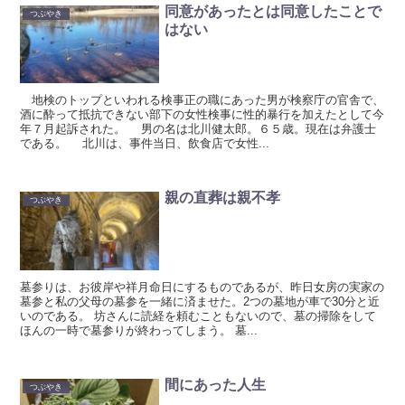
同意があったとは同意したことで
つぶやき
はない
地検のトップといわれる検事正の職にあった男が検察庁の官舎で、
酒に酔って抵抗できない部下の女性検事に性的暴行を加えたとして今
年７月起訴された。 男の名は北川健太郎。６５歳。現在は弁護士
である。 北川は、事件当日、飲食店で女性...
親の直葬は親不孝
つぶやき
墓参りは、お彼岸や祥月命日にするものであるが、昨日女房の実家の
墓参と私の父母の墓参を一緒に済ませた。2つの墓地が車で30分と近
いのである。 坊さんに読経を頼むこともないので、墓の掃除をして
ほんの一時で墓参りが終わってしまう。 墓...
間にあった人生
つぶやき