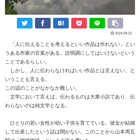
2024.09.22
「人に伝えることを考えるといい作品は
作れない
」とい
うある作家の言葉がある。説明調にしてはいけないと
いう
こと
であるらしい。
しかし、
人に伝わらなければいい作品とは言えない
、と
いう
こ
とも
言
える。
この辺のことがなかなか難しい。
文学において言えば、
伝わるもの
は大衆小説
であり、
伝
わらないのは純文学
となる
。
ひとりの若い女性が幼い子供を
育てている。
彼女が結婚
し
て出産した
という話は聞かない。
このことから山本周五