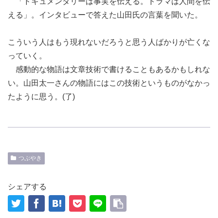
「
ドキュメンタリーは事実を伝える。ドラマは
人間を
伝
える
」
。インタビューで答えた
山田氏の
言葉を聞いた。
こういう人はもう現れない
だろうと思う
人ばかりが亡くな
ってい
く。
感動的な物語は文章技術で書けることもあるかもしれな
い。山田太一さんの物語にはこの技術というものがなかっ
たように思う。
(
了
)
つぶやき
シェアする