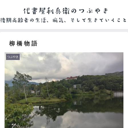
柳 橋 物 語
つぶやき