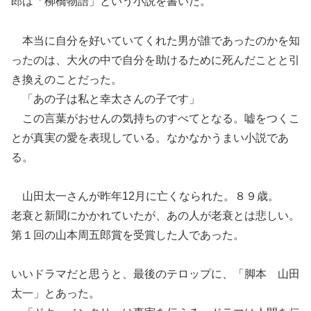
郎は「柳橋物語」という小説を書いた。
本当に自分を好いて
いて
くれ
た
男
が誰であったのかを知
ったのは、
大火の中で
自分を助けるために死んだことと引
き換えのことだった。
「あの子は私と幸太さんの子です」
こ
の言葉がおせんの気持ち
の
すべてとなる
。
嘘をつくこ
とが
真実の愛を表現している。なかなかうまい小説であ
る。
山田太一さんが昨年12月に亡くなられた。８９歳。
老衰と新聞にかかれていたが、あの人が老衰とは
悲しい。
第１回の山本周五郎賞を受賞した人であった。
いいドラマだと思うと、最後のテロップに
、
「脚本
山田
太一」
と
あった。