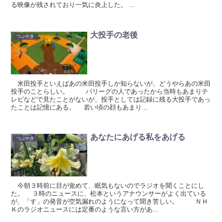
る映像が残されており一気に炎上した。 ...
大投手の老後
つぶやき
米田投手といえばあの米田投手しか知らないが、どうやらあの米田
投手のことらしい。 パリーグの人であったから当時もあまりテ
レビなどで見たことがないが、投手としては記録に残る大投手であっ
たことは記憶にある。 若い頃の顔もあまり...
あなたにあげる私をあげる
つぶやき
今朝３時前に目が覚めて、眠気もないのでラジオを聞くことにし
た。 ３時のニュースに、松本というアナウンサーがよく出ている
が、「す」の発音が空気漏れのようになって聞き苦しい。 ＮＨ
Ｋのラジオニュースには定番のような言い方があ...