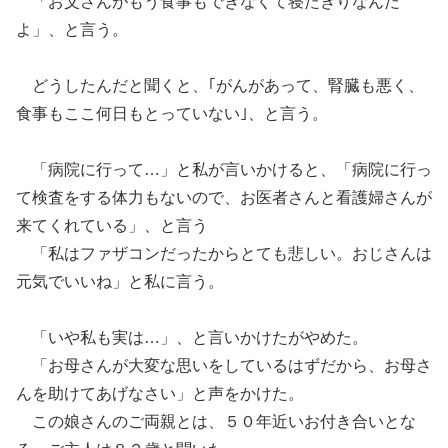
「お父さんがもう食事もできなくて寝たきりなんだ
よ」
、
と言う。
どうしたんだと聞くと、｢がん
があって、
腎臓
も
悪く、
食事も
ここ何日もとっていない｣
、
と
言
う。
「病院に行って…」と私が言いかけると、「病院に行っ
て検査をする体力もないので、お医者さんと看護婦さんが
来てくれている」、と
言う
「私はファザコンだった
か
らとても悲しい。おじさんは
元気でいいね」と私に
言う
。
「いや私も実は
…
」、と言いかけたがやめた。
「お母さんが大変な思いをしているはずだから、お母さ
んを助けてあげなさい」と声をかけ
た。
この娘さんのご両親とは、５０年近いお付き合いとな