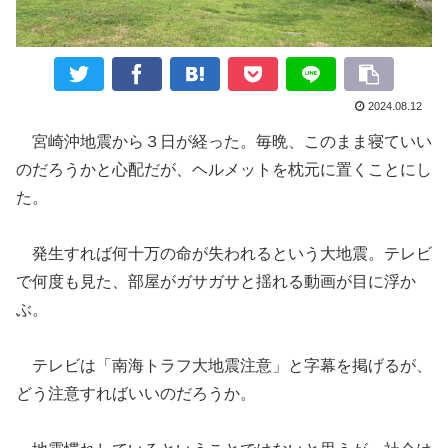
2024.08.12
宮崎
沖地震から３日が経った。毎晩、このまま寝ていい
のだろうかと
心配だが
、ヘルメットを枕元に置くことにし
た。
発生すれば何十万の命が失われる
という
大地震。
テレビ
で
何度も見た、
部屋がガサガサと揺れる動画が目に浮か
ぶ。
テレビは「南海トラフ大地震注意」と字幕を掲げるが、
どう注意すればいいの
だろうか。