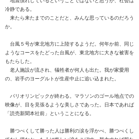
地震慣れしているということではないと思うが、社会は
冷静である。
来たら来たまでのこと
だと、みんな思っているのだろう
か。
台風５号が東北地方に上陸するようだ。何年か前、同じ
ようなコースをたどった台風が
、
東北地方に大きな被害を
もたらした。
老人施設が流され
、犠牲者が何人も出た。
我が家愛用
の、岩手のヨーグルトが生産中止に追い込まれた。
パリオリンピックが終わる。マラソンのゴール地点での
映像が、目を見張るよう
な
美しさで
あった。
日本であれば
「読売新聞本社前」ということになる。
勝つべくして勝った人は勝利の涙を浮かべ、勝つべくし