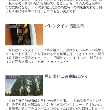
私もその人を若い頃から知っていることから、その人の近況を聞く
たびに気になる。 その女性は女房の高校時代の同級生である。何
より１番に特筆すべきは、とてつもない美人であ...
バレンタインで誕生日
つぶやき
今日はバレンタインデーで私の誕生日。孫娘からベルギーの高級チ
ョコレートが届く。夕方倅がわざわざ焼酎を持ってきてくれた。明日
は娘夫婦が一席設けるという。 79歳になってしまった。76,7まで
はまだ70代と思っていたが、とうとうあとが...
思い出せば破廉恥ばかり
つぶやき
自民党青年局が石破おろしを公然と主張。 自民党青年局といえ
ば、昨年発覚した懇親会における「過激ダンスショー」ではないか。
参加者がチップをコンパニオンのビキニに挟んだり口移ししたりす