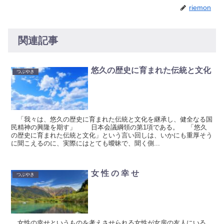
riemon
関連記事
悠久の歴史に育まれた伝統と文化
つぶやき
「我々は、悠久の歴史に育まれた伝統と文化を継承し、健全なる国
民精神の興隆を期す」 日本会議綱領の第1項である。 「悠久
の歴史に育まれた伝統と文化」という言い回しは、いかにも重厚そう
に聞こえるのに、実際にはとても曖昧で、聞く側...
女 性 の 幸 せ
つぶやき
女性の幸せというものを考えさせられる女性が女房の友人にいる。