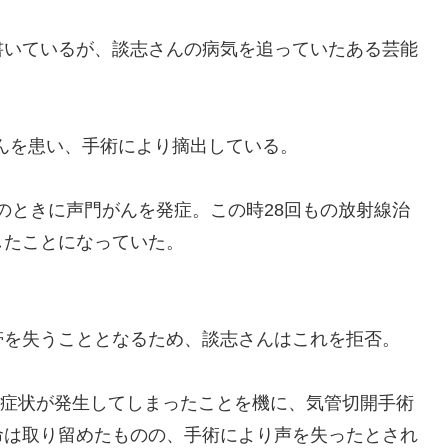
いているが、談志さんの病気を追っていたある芸能
がんを患い、手術により摘出している。
歳のときに声門がんを発症。この時28回もの放射線治
したことになっていた。
を失うこととなるため、談志さんはこれを拒否。
難症状が発生してしまったことを機に、気管切開手術
命は取り留めたものの、手術により声を失ったとされ