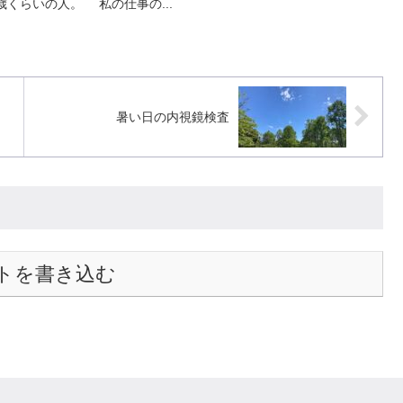
歳くらいの人。 私の仕事の...
暑い日の内視鏡検査
トを書き込む