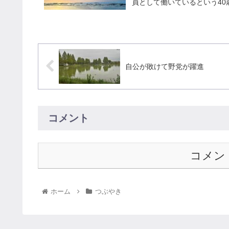
員として働いているという40
自公が敗けて野党が躍進
コメント
コメン
ホーム
つぶやき