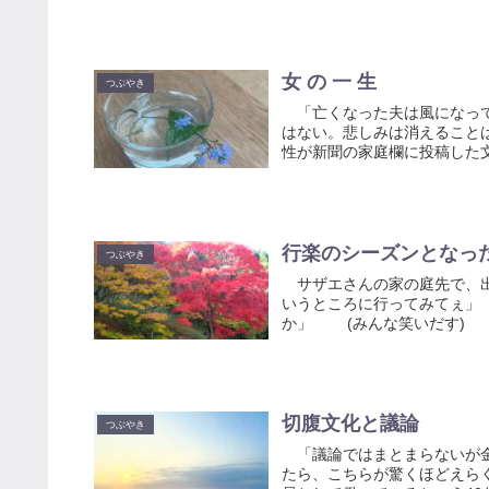
女 の 一 生
つぶやき
「亡くなった夫は風になって
はない。悲しみは消えること
性が新聞の家庭欄に投稿した文
行楽のシーズンとなっ
つぶやき
サザエさんの家の庭先で、出
いうところに行ってみてぇ」
か」 (みんな笑いだす) 「
切腹文化と議論
つぶやき
「議論ではまとまらないが金
たら、こちらが驚くほどえら