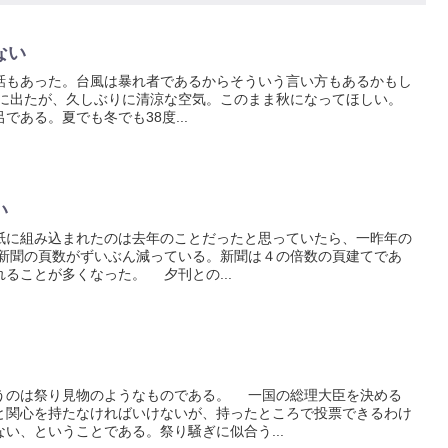
ない
もあった。台風は暴れ者であるからそういう言い方もあるかもし
に出たが、久しぶりに清涼な空気。このまま秋になってほしい。
ある。夏でも冬でも38度...
い
に組み込まれたのは去年のことだったと思っていたら、一昨年の
新聞の頁数がずいぶん減っている。新聞は４の倍数の頁建てであ
ることが多くなった。 夕刊との...
のは祭り見物のようなものである。 一国の総理大臣を決める
と関心を持たなければいけないが、持ったところで投票できるわけ
い、ということである。祭り騒ぎに似合う...