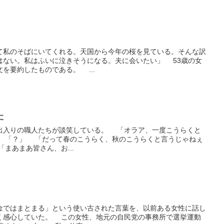
私のそばにいてくれる。天国から今年の桜を見ている。そんな訳
はない。私はふいに泣きそうになる。夫に会いたい」 53歳の女
を要約したものである。 ...
た
入りの職人たちが談笑している。 「オラア、一度こうらくと
 「？」 「だって春のこうらく、秋のこうらくと言うじゃねぇ
まあまあ皆さん、お...
ではまとまる」という使い古された言葉を、以前ある女性に話し
く感心していた。 この女性、地元の自民党の事務所で選挙運動