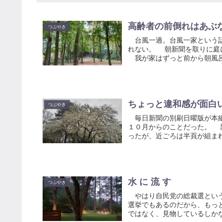
高齢者の前倒れはあぶ
つぶやき
台風一過。台風一家という話
れない。 朝新聞を取りに庭
我が家はずっと前から朝風呂で
ちょっと違和感が面白
つぶやき
毎日新聞の別刷日曜版が本紙
１０月からのことだった。 
ったが、近ごろは半頁が組まれ
水 に 流 す
つぶやき
やはり自民党の総裁選という
選挙でもあるのだから、もっ
ではなく、見物しているしかな