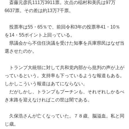
斎藤元彦氏111万3911票。次点の稲村和美氏は97万
6637票。その差は約13万7千票。
投票率は55・65％で、前回令和3年の投票率41・10％
を14・55ポイント上回っている。
県議会から不信任決議を受けた知事を兵庫県民はなぜ当
選させたのか。
トランプ大統領に対して共和党内部から批判の声が上が
っているという。支持率も下っているような報道もある。
しかしこういう報道はあてにならない。
だがしかし、トランプもプーチンも、それぞれしかるべ
き末路を迎えなければこの世は闇である。
久保浩さんが亡くなっていた。７８歳、脳溢血。私と同
じ歳。