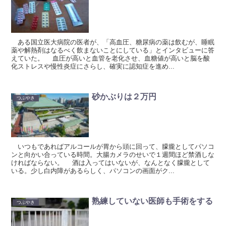
ある国立医大病院の医者が、「高血圧、糖尿病の薬は飲むが、睡眠
薬や解熱剤はなるべく飲まないことにしている」とインタビューに答
えていた。 血圧が高いと血管を老化させ、血糖値が高いと脳を酸
化ストレスや慢性炎症にさらし、確実に認知症を進め...
砂かぶりは２万円
つぶやき
いつもであればアルコールが胃から頭に回って、朦朧としてパソコ
ンと向かい合っている時間。大腸カメラのせいで１週間ほど禁酒しな
ければならない。 酒は入ってはいないが、なんとなく朦朧として
いる。少し白内障があるらしく、パソコンの画面がク...
熟練していない医師も手術をする
つぶやき