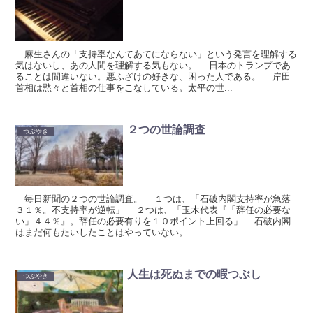
麻生さんの「支持率なんてあてにならない」という発言を理解する
気はないし、あの人間を理解する気もない。 日本のトランプであ
ることは間違いない。悪ふざけの好きな、困った人である。 岸田
首相は黙々と首相の仕事をこなしている。太平の世...
２つの世論調査
つぶやき
毎日新聞の２つの世論調査。 １つは、「石破内閣支持率が急落
３１％。不支持率が逆転」 ２つは、「玉木代表『「辞任の必要な
い」４４％』。辞任の必要有りを１０ポイント上回る」 石破内閣
はまだ何もたいしたことはやっていない。 ...
人生は死ぬまでの暇つぶし
つぶやき