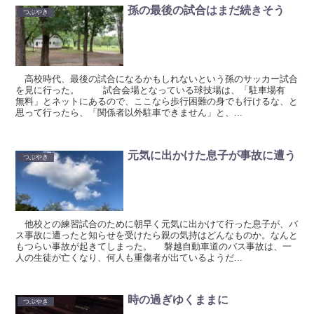
孫の最後の試合はまだ続きそう
つぶやき
高校時代、最後の試合になるかもしれないという孫のサッカー試合
を見に行った。 試合会場となっている球技場は、「駐車場有
無料」とネットにあるので、ここなら歩行困難の身でも行けるな、と
思って行ったら、「関係者以外駐車できません」と、...
元気に出かけた息子が事故に遭う
つぶやき
他校との練習試合のために朝早く元気に出かけて行った息子が、バ
ス事故に遭ったと知らせを受けたら親の気持はどんなものか。なんと
もつらい事故が起きてしまった。 磐越自動車道のバス事故は、一
人の生徒が亡くなり、何人も重傷者が出ているようだ...
時の過ぎゆくままに
つぶやき