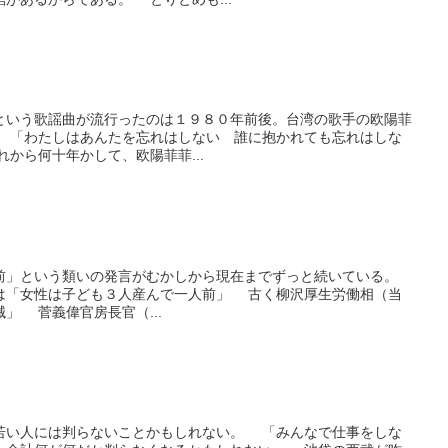
いう歌謡曲が流行ったのは１９８０年前後。台湾の歌手の欧陽菲
、「わたしはあんたを忘れはしない 誰に抱かれても忘れはしな
から何十年かして、欧陽菲菲...
」という類いの発言がむかしから現在までずっと続いている。
「女性は子ども３人産んで一人前」 古く柳沢厚生労働相（当
」 菅義偉官房長官（...
い人には判らないことかもしれない。 「みんなで仕事をしな