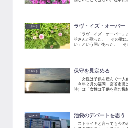
ラヴ・イズ・オーバー
つぶやき
「ラヴ・イズ・オーバー」と
菲さんが歌った。 その歌に
い」という詞があった。 それ
保守を見定める
つぶやき
「女性は子供を産んで一人前
今年２月の福岡・宮若市長は
時）は「女性は子供を産む機械
池袋のデパートを思う
つぶやき
ストライキと言っても今の若