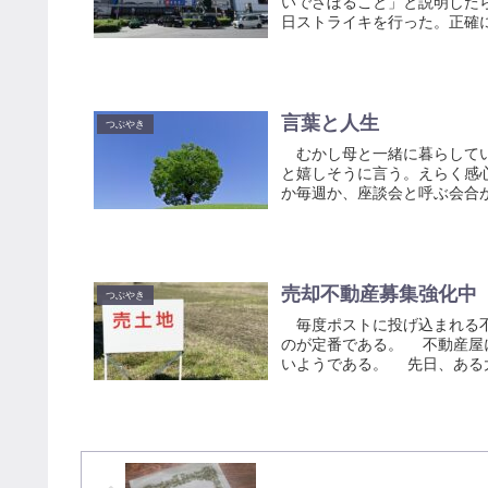
いでさぼること」と説明した
日ストライキを行った。正確に
言葉と人生
つぶやき
むかし母と一緒に暮らしてい
と嬉しそうに言う。えらく感
か毎週か、座談会と呼ぶ会合が
売却不動産募集強化中
つぶやき
毎度ポストに投げ込まれる不
のが定番である。 不動産屋
いようである。 先日、ある大