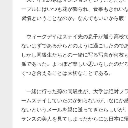
ステイ先の家はマンションということだが
ーブルにはいつも花が飾られ、食事もきれい
習慣ということなのか。
なんでもいいから腹
ウィークデイは
ステイ先の息子が通う高校
ないはずであるからどのように過ごしたので
しかし同級生たちとの一緒に写る写真が何枚
孫であった。よっぽど楽しい思いをしたのだ
く
つ
き合えることは大切なことである。
一緒に行った孫の同級生が、大学は絶対フラ
ームステイして
いた
のか知らないが、なにか
ないというメールを
親に送ってきたらしいが
ランスの美人を見てしまったからには日本に