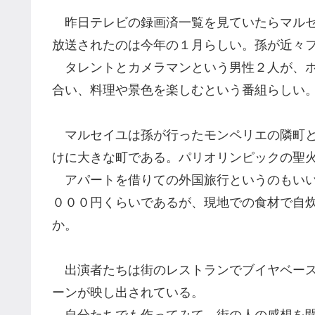
昨日テレビの録画済一覧を見ていたらマルセ
放送されたのは今年の１月らしい。孫が近々
タレントとカメラマンという男性２人が、ホ
合い、料理や景色を楽しむという番組らしい
マルセイユは孫が行ったモンペリエの隣町と
け
に
大きな町である。
パリオリンピックの聖
アパートを借りての外国旅行というのもいい
０００
円
くらいであるが、
現地での食材で
自
か。
出演者たちは街のレストランでブイヤベース
ーン
が映し出されている。