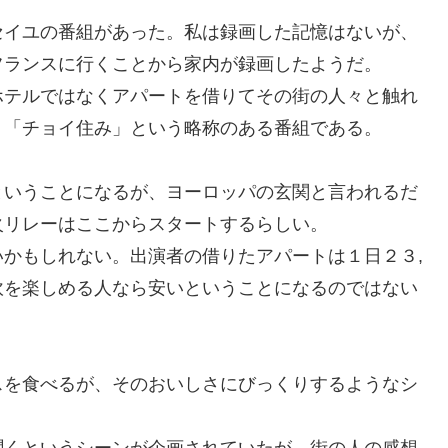
イユの番組があった。私は録画した記憶はない
が、
フランス
に行くことから家内が録画した
ようだ。
テルではなくアパートを借りてその街の人々と触れ
。「チョイ住み」という略称のある番組である。
いうことになるが、ヨーロッパの玄関と言われるだ
火
リレーは
ここからスタートするらしい。
かもしれない。出演者の借りたアパートは１日２３
,
炊
を楽しめる人なら
安い
ということになるのではない
を食べるが、そのおいしさにびっくりするようなシ