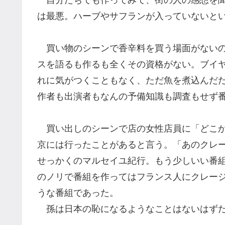
自分たちでも作ってみて、街の人の感想を
は最悪。ハーブやサフランが入っていないと
買い物のシーンで香辛料を買う場面がない
スを語るも作るも全く
その
資格
が
ない。ブイ
れ
に
気がつくこともなく
、
ただ魚を煮込んだ
作者も
出演者も
なんの
予備知識
も
調査も
せず
買い出しのシーンで店の女性店員に
「
どこ
京には行ったことがあると言う。「あのクレ
せっかくのマルセイユ紀行。もう少しいい番
のノリで番組を作ってはフランス人に
クレー
うな
番組
であった。
孫は日本の恥になるようなことはないはずだ