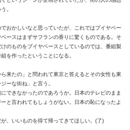
聞くという
シーンが
企画
されていたが、街の人の感想
いう。
のでおかしいなと思っていたが、これではブイヤベー
ヤベースは
まず
サフランの香りに驚くものである。
そ
だ
けのもの
を
ブイヤベースとしているのでは
、
番組
製
番組を作った
という
ことになる。
から来たの
」
と問われて東京
と答えると
その女性も東
ージーな街ね」と
言う
。
組にできなかったのであろうか。日本のテレビのまま
ジーと言われてもしょうがない。
日本の恥
になったよ
が、いいものを得て帰ってきてほしい。
(
了
)