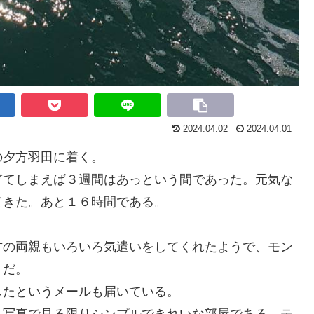
2024.04.02
2024.04.01
夕方羽田に着く。
てしまえば３週間はあっという
間で
あった。
元気な
てきた。あと１６時間である。
の両親もいろいろ気遣いをしてくれたようで
、
モン
うだ。
したというメールも届いている。