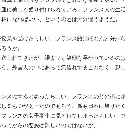
、写真で見る限りシンプルできれいな部屋である。テ
な皿に美しく盛り付けられている。
フランス人の
生活
一杯になればいい
、
というのとは大分違うようだ。
で授業を受けたらしい。フランス語はほとんど分から
あろうか。
も送られてきたが、誰よりも笑顔
を浮かべているのは
ろう。外国人の中にあって気後れすることなく
、
親し
ンスにすると
思ったら
しい。
フランスのどの
街に
ホ
感じるものがあった
ので
あろう。孫も日本に帰りたく
、フランスの女子高生に見とれてしまったらしい。フ
帰ってからの
恋愛は難しいのではないか。