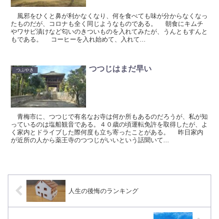
風邪をひくと鼻が利かなくなり、何を食べても味が分からなくなっ
たものだが、コロナも全く同じようなものである。 朝食にキムチ
やワサビ漬けなど匂いのきついものを入れてみたが、うんともすんと
もである。 コーヒーを入れ始めて、入れて...
つつじはまだ早い
つぶやき
青梅市に、つつじで有名なお寺は何か所もあるのだろうが、私が知
っているのは塩船観音である。４０歳の頃運転免許を取得したが、よ
く家内とドライブした際何度も立ち寄ったことがある。 昨日家内
が近所の人から薬王寺のつつじがいいという話聞いて...
人生の後悔のランキング