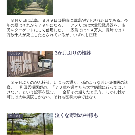
８月６日は広島、８月９日は長崎に原爆が投下された日である。今
年の夏はそれから７９年になる。 アメリカは大量殺戮兵器を、市
民をターゲットにして使用した。 広島では１４万人、長崎では７
万数千人が死亡したとされているが、いずれも正確...
3か月ぶりの検診
つぶやき
３ヶ月ぶりのがん検診。いつもの通り、孫のような若い研修医の診
察。 和田秀樹医師の、「７０歳を過ぎたら大学病院に行ってはい
けない」という記事を読む。 全部その通りだと思う。しかし我が
町には大学病院しかない。それも医科大学ではなく...
泣くな野球の神様も
つぶやき