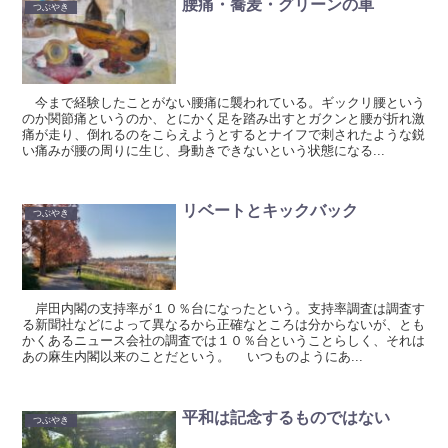
腰痛・蕎麦・グリーンの車
つぶやき
今まで経験したことがない腰痛に襲われている。ギックリ腰という
のか関節痛というのか、とにかく足を踏み出すとガクンと腰が折れ激
痛が走り、倒れるのをこらえようとするとナイフで刺されたような鋭
い痛みが腰の周りに生じ、身動きできないという状態になる...
リベートとキックバック
つぶやき
岸田内閣の支持率が１０％台になったという。支持率調査は調査す
る新聞社などによって異なるから正確なところは分からないが、とも
かくあるニュース会社の調査では１０％台ということらしく、それは
あの麻生内閣以来のことだという。 いつものようにあ...
平和は記念するものではない
つぶやき