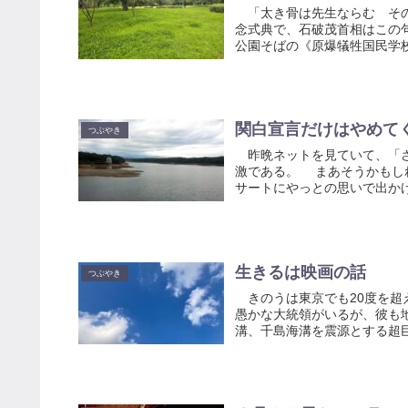
「太き骨は先生ならむ その
念式典で、石破茂首相はこの
公園そばの《原爆犠牲国民学校
関白宣言だけはやめて
つぶやき
昨晩ネットを見ていて、「さ
激である。 まあそうかもし
サートにやっとの思いで出かけ
生きるは映画の話
つぶやき
きのうは東京でも20度を超
愚かな大統領がいるが、彼も
溝、千島海溝を震源とする超巨