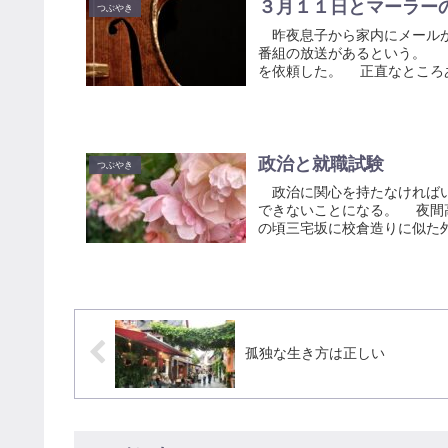
３月１１日とマーラー
つぶやき
昨夜息子から家内にメールがあ
番組の放送があるという。 
を依頼した。 正直なところあ
政治と就職試験
つぶやき
政治に関心を持たなければい
できないことになる。 夜間
の頃三宅坂に校倉造りに似た外
孤独な生き方は正しい