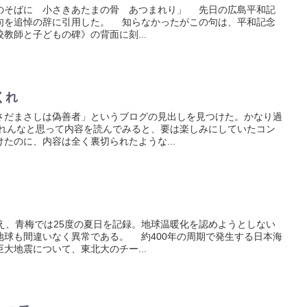
そばに 小さきあたまの骨 あつまれり」 先日の広島平和記
句を追悼の辞に引用した。 知らなかったがこの句は、平和記念
教師と子どもの碑》の背面に刻...
くれ
だまさしは偽善者」というブログの見出しを見つけた。かなり過
れんなと思って内容を読んでみると、要は楽しみにしていたコン
たのに、内容は全く裏切られたような...
え、青梅では25度の夏日を記録。地球温暖化を認めようとしない
地球も間違いなく異常である。 約400年の周期で発生する日本海
大地震について、東北大のチー...