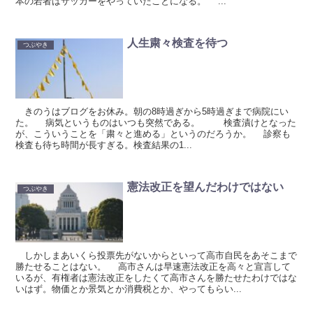
本の若者はサッカーをやっていたことになる。 ...
人生粛々検査を待つ
つぶやき
きのうはブログをお休み。朝の8時過ぎから5時過ぎまで病院にい
た。 病気というものはいつも突然である。 検査漬けとなった
が、こういうことを「粛々と進める」というのだろうか。 診察も
検査も待ち時間が長すぎる。検査結果の1...
憲法改正を望んだわけではない
つぶやき
しかしまあいくら投票先がないからといって高市自民をあそこまで
勝たせることはない。 高市さんは早速憲法改正を高々と宣言して
いるが、有権者は憲法改正をしたくて高市さんを勝たせたわけではな
いはず。物価とか景気とか消費税とか、やってもらい...