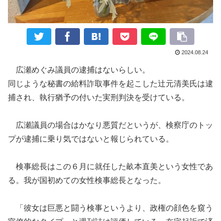
2024.08.24
広瀬
めぐみ
議員の逮捕はないらしい。
同じような秘書の給料詐取事件を起こした辻
元
清美氏は逮
捕され、執行猶予の付いた実刑判決を受けている。
広瀬議員の場合はかなり悪質だというが、検察庁のトッ
プが逮捕に乗り気で
は
ないと報じられている。
検事総長はこの６月に
就任した
畝本直美
という女性であ
る。我が国初めての女性検事総長
となった。
「
彼女は巨悪と闘う検事というより、政権の顔色を窺う