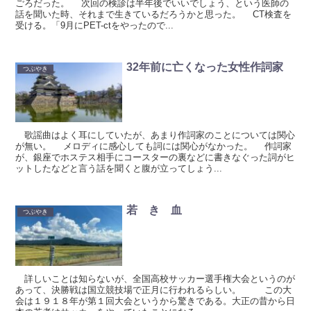
ごろだった。 次回の検診は半年後でいいでしょう、という医師の
話を聞いた時、それまで生きているだろうかと思った。 CT検査を
受ける。「9月にPET-ctをやったので...
32年前に亡くなった女性作詞家
つぶやき
歌謡曲はよく耳にしていたが、あまり作詞家のことについては関心
が無い。 メロディに感心しても詞には関心がなかった。 作詞家
が、銀座でホステス相手にコースターの裏などに書きなぐった詞がヒ
ットしたなどと言う話を聞くと腹が立ってしょう...
若 き 血
つぶやき
詳しいことは知らないが、全国高校サッカー選手権大会というのが
あって、決勝戦は国立競技場で正月に行われるらしい。 この大
会は１９１８年が第１回大会というから驚きである。大正の昔から日