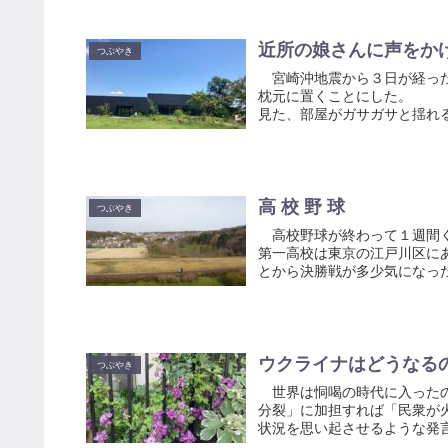
近所の娘さんに声をか
つぶやき
宮崎沖地震から３日が経った
枕元に置くことにした。 発
見た、部屋がガサガサと揺れ
高 校 野 球
つぶやき
高校野球が終わって１週間
第一高校は東京の江戸川区に
とから決勝戦が多少気になった
ウクライナはどうなる
つぶやき
世界は恫喝の時代に入ったの
分裂」に加担すれば「民衆が
状況を思い起させるような発言