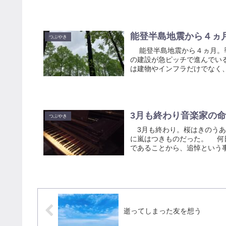
能登半島地震から４ヵ
つぶやき
能登半島地震から４ヵ月。季
の建設が急ピッチで進んでい
は建物やインフラだけでなく、
3月も終わり音楽家の
つぶやき
3月も終わり。桜はきのうあ
に嵐はつきものだった。 何
であることから、追悼という事
逝ってしまった友を想う