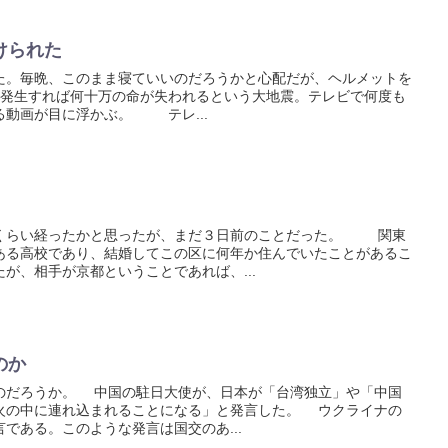
けられた
。毎晩、このまま寝ていいのだろうかと心配だが、ヘルメットを
生すれば何十万の命が失われるという大地震。テレビで何度も
る動画が目に浮かぶ。 テレ...
くらい経ったかと思ったが、まだ３日前のことだった。 関東
ある高校であり、結婚してこの区に何年か住んでいたことがあるこ
が、相手が京都ということであれば、...
のか
だろうか。 中国の駐日大使が、日本が「台湾独立」や「中国
火の中に連れ込まれることになる」と発言した。 ウクライナの
である。このような発言は国交のあ...