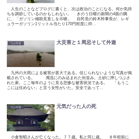
人生のことなどブログに書くと、次は政治のことになる。何か気持
ちを調節しているのかもしれない。 きのう日曜の新聞の4面の隅
に、「ガソリン補助見直しを示唆」 自民党の鈴木幹事長が、レギ
ュラーガソリン1リットル当たり170円程度に抑...
大災害と１周忌そして外遊
つぶやき
九州の大雨による被害が甚大である。信じられないような写真が掲
載されている。 濁流にのみ込まれた街並み。土砂に押しつぶさ
れた家。ここ毎年のように見る悲惨な被害状況である。 「もうこ
こには住めない」と言う女性がいた。安全であって...
元気だった人の死
つぶやき
小倉智昭さんが亡くなった。７７歳。私と同じ歳。 ８年程前に