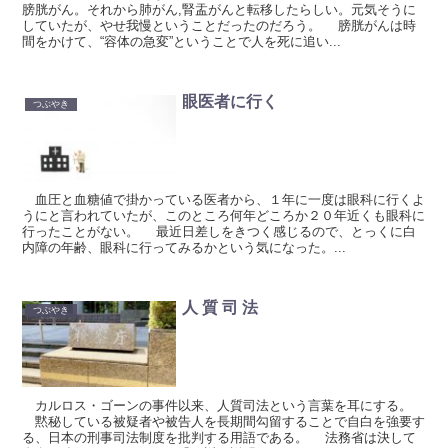
膀胱がん。それから肺がん,腎盂がんと転移したらしい。元気そうに
していたが、やせ我慢ということだったのだろう。 膀胱がんは時
間をかけて、“容体の急変”ということで人を死に追い...
眼医者に行く
つぶやき
血圧と血糖値で掛かっている医者から、１年に一度は眼科に行くよ
うにと言われていたが、このところ何年どころか２０年近くも眼科に
行ったことがない。 最近日差しをきつく感じるので、とっくに白
内障の年齢、眼科に行ってみるかという気になった。...
人 質 司 法
つぶやき
カルロス・ゴーンの事件以来、人質司法という言葉を耳にする。
黙秘している被疑者や被告人を長期間勾留することで自白を強要す
る、日本の刑事司法制度を批判する用語である。 法務省は決して