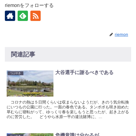
riemonをフォローする
riemon
関連記事
大谷選手に謝るべきである
つぶやき
コロナの熱は５日間くらいは収まらないようだが、きのう気分転換
にいつもの公園に行った。一面の春色である。タンポポも咲き始めた
草むらに寝転がって、ゆっくり春を楽しもうと思ったが、起き上がる
のに苦労した。 どうやら水原一平の違法賭博に、...
危機意識は分かるが
つぶやき