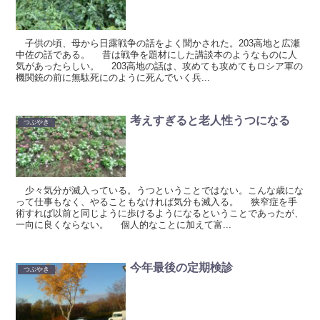
子供の頃、母から日露戦争の話をよく聞かされた。203高地と広瀬
中佐の話である。 昔は戦争を題材にした講談本のようなものに人
気があったらしい。 203高地の話は、攻めても攻めてもロシア軍の
機関銃の前に無駄死にのように死んでいく兵...
考えすぎると老人性うつになる
つぶやき
少々気分が滅入っている。うつということではない。こんな歳にな
って仕事もなく、やることもなければ気分も滅入る。 狭窄症を手
術すれば以前と同じように歩けるようになるということであったが、
一向に良くならない。 個人的なことに加えて富...
今年最後の定期検診
つぶやき