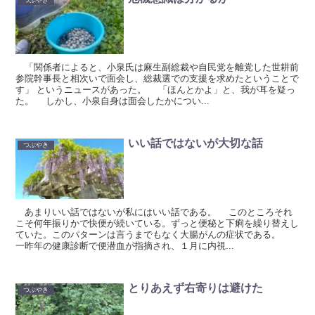
「関係者によると、小泉氏は麻生副総裁や自民党を離党した世耕前
参院幹事長と相次いで面会し、総裁選での支援を求めたということで
す」 というニュースがあった。 「ほんとかよ」と、我が耳を疑っ
た。 しかし、小泉自身は面会したかについ...
いい話ではないが大切な話
つぶやき
あまりいい話ではないが私にはいい話である。 このところそれ
こそ何年振りかで快便が続いている。ずっと便秘と下痢を繰り替えし
ていた。このパターンは言うまでもなく大腸がんの症状である。
一昨年の健康診断で便潜血が指摘され、１月に内視...
とりあえず右寄りは避けた
つぶやき