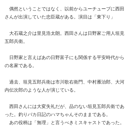
偶然ということではなく、以前からユーチューブに西田
さんが出演していた忠臣蔵がある。演目は「東下り」
大石蔵之介は里見浩太朗。西田さんは日野家ご用人垣見
五郎兵衛。
日野家と言えばあの日野富子にも関係する平安時代から
の名家である。
過去、垣見五郎兵衛は市川歌右衛門、中村雁治郎、大河
内伝次郎のような人が演じている。
西田さんには大変失礼だが、品のない垣見五郎兵衛であ
った。釣りバカ日記のハマちゃんそのままである。
あの役柄は「無理」と言うべきミスキャストであった。