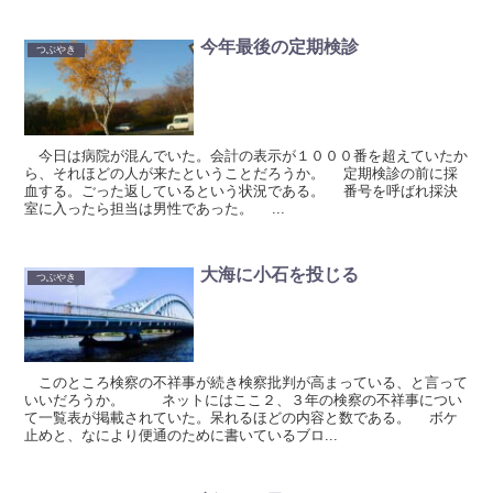
今年最後の定期検診
つぶやき
今日は病院が混んでいた。会計の表示が１０００番を超えていたか
ら、それほどの人が来たということだろうか。 定期検診の前に採
血する。ごった返しているという状況である。 番号を呼ばれ採決
室に入ったら担当は男性であった。 ...
大海に小石を投じる
つぶやき
このところ検察の不祥事が続き検察批判が高まっている、と言って
いいだろうか。 ネットにはここ２、３年の検察の不祥事につい
て一覧表が掲載されていた。呆れるほどの内容と数である。 ボケ
止めと、なにより便通のために書いているブロ...