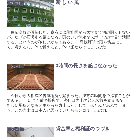
新 し い 風
つぶやき
慶応高校が優勝した。慶応には幼稚園から大学まで何の関りもない
が、なぜか応援する気になる。頭のいい学校がスポーツの世界で活躍
する、というのが珍しいからである。 高校野球は頭を坊主にし
て、考えるな、体で覚えろと、体中泥だらけにしてひた...
3時間の長さを感じなかった
つぶやき
今日から大相撲名古屋場所が始まった。夕方の時間をつぶすことが
できる。 いつも前の場所で、少しは力士の顔と名前を覚えるが、
新しい場所となると主だった力士は別として、ほとんど忘れてしま
う。この力士は日本人と思っていたらモンゴル。この力...
貸金庫と権利証のつづき
つぶやき