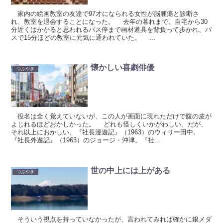
家内の絵画教室の友達で97才になられる女性が脳腫瘍と診断さ
れ、教室を退会することになった。 去年の暮れまで、自宅から30
分近くはかかると思われるバス停まで画材道具を背負って歩かれ、バ
スで15分ほどの教室に元気に通われていた。 ...
懐かしい喜劇俳優
つぶやき
役名は全く覚えていないが、この人が画面に現れただけで腹の皮が
よじれるほどおかしかった。 どれも怪しくいかがわしい。だが、
それ以上におかしい。『社長漫遊記』（1963）のウィリー田中。
『社長外遊記』（1963）のジョージ・沖津。『社...
世の中上には上がある
つぶやき
そういう視点を持っていなかったが、言われてみれば確かに銀メダ