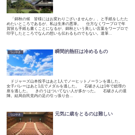
「錦秋の候 皆様にはお変わりございませんか」、と手紙をしたた
めたいところであるが、私は生来の悪筆。 仕方なくワープロで年
賀状も手紙も書くことになるが、錦秋という美しい言葉をワープロで
印字したところでなんの想いも伝わるものでもない。達筆...
瞬間的熱狂は冷めるもの
つぶやき
ドジャーズ山本投手はあと1人でノーヒットノーランを逃した。
女子バレーはあと1点でメダルを逃した。 石破さんは1年で総理の
座を逃した。 きのうはついてない人が多かった。 石破さんの退
陣。結局自民党内の足の引っ張り合...
元気に歳をとるのは難しい
つぶやき