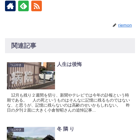
riemon
関連記事
人生は後悔
つぶやき
12月も残り２週間を切り、新聞やテレビでは今年の訃報という時
期である。 人の死というものはそんなに記憶に残るものではない
な、と思うが、記憶に残らないのは高齢のせいかもしれない。 昨
日の夕刊２面に大きく小倉智昭さんの追悼記事...
冬 隣 り
つぶやき