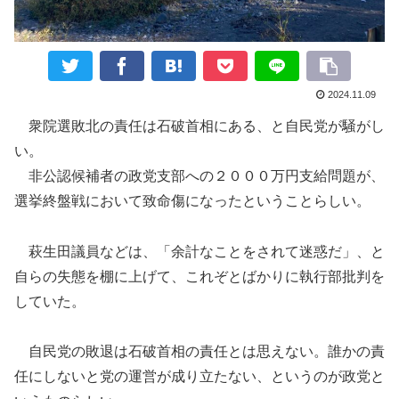
2024.11.09
衆院選敗北の責任は石破首相にある、と自民党が騒がし
い。
非公認候補者の政党支部への２０００万円支給問題が、
選挙終盤戦において致命傷になったということらしい。
萩生田議員などは、「余計なことをされて迷惑だ」、と
自らの失態を棚に上げて、これぞとばかりに執行部批判を
していた。
自民党の敗退は石破首相の責任とは思えない。誰かの責
任にしないと党の運営が成り立たない、というのが政党と