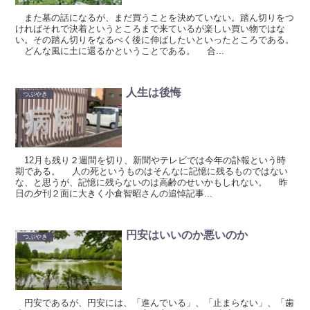
また墓の話になるが、まだ買うことを決めていない。踏ん切りをつ
ければそれで決着というところまで来ているが楽しい買い物ではな
い。その踏ん切りをなるべく後に伸ばしたいといったところである。
どんな風に土に還るかということである。 合...
人生は後悔
つぶやき
12月も残り２週間を切り、新聞やテレビでは今年の訃報という時
期である。 人の死というものはそんなに記憶に残るものではない
な、と思うが、記憶に残らないのは高齢のせいかもしれない。 昨
日の夕刊２面に大きく小倉智昭さんの追悼記事...
円安はいいのか悪いのか
つぶやき
円安であるが、円安には、「進んでいる」、「止まらない」、「歯