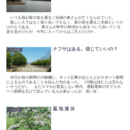
いつも我が家の前を通るご夫婦の奥さんが亡くなられていた。
親しい人ではなく知り合いでもなく、家の前を通るご夫婦というだ
けの人である。 奥さんが昨年の秋頃から杖をついて歩いている
姿を見かけたが、今年に入ってからはご主人だけが...
ナフサはある。信じていいの？
つぶやき
何日か前の新聞の川柳欄に、ネット記事のほとんどがスポーツ新聞
によるものであることを詠んだ句があった。（川柳は詠むとは言わな
いそうだが） まだスマホが普及しない時代、通勤電車の中でスポ
ーツ新聞を広げて読んでいる人が多かったが、若い女...
墓 地 連 休
つぶやき