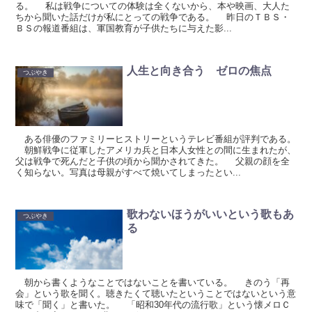
る。 私は戦争についての体験は全くないから、本や映画、大人た
ちから聞いた話だけが私にとっての戦争である。 昨日のＴＢＳ・
ＢＳの報道番組は、軍国教育が子供たちに与えた影...
人生と向き合う ゼロの焦点
つぶやき
ある俳優のファミリーヒストリーというテレビ番組が評判である。
朝鮮戦争に従軍したアメリカ兵と日本人女性との間に生まれたが、
父は戦争で死んだと子供の頃から聞かされてきた。 父親の顔を全
く知らない。写真は母親がすべて焼いてしまったとい...
歌わないほうがいいという歌もあ
つぶやき
る
朝から書くようなことではないことを書いている。 きのう「再
会」という歌を聞く。聴きたくて聴いたということではないという意
味で「聞く」と書いた。 「昭和30年代の流行歌」という懐メロＣ