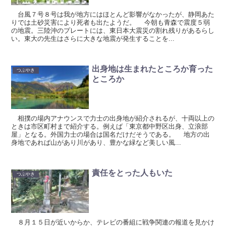
台風７号８号は我が地方にはほとんど影響がなかったが、静岡あた
りでは土砂災害により死者も出たようだ。 今朝も青森で震度５弱
の地震。三陸沖のプレートには、東日本大震災の割れ残りがあるらし
い。東大の先生はさらに大きな地震が発生することを...
出身地は生まれたところか育った
つぶやき
ところか
相撲の場内アナウンスで力士の出身地が紹介されるが、十両以上の
ときは市区町村まで紹介する。例えば「東京都中野区出身、立浪部
屋」となる。外国力士の場合は国名だけだそうである。 地方の出
身地であれば山があり川があり、豊かな緑など美しい風...
責任をとった人もいた
つぶやき
８月１５日が近いからか、テレビの番組に戦争関連の報道を見かけ