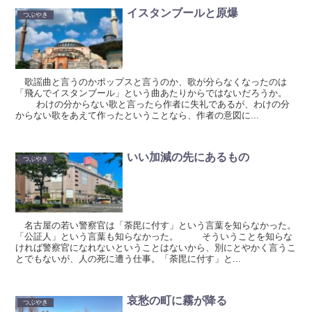
イスタンブールと原爆
つぶやき
歌謡曲と言うのかポップスと言うのか、歌が分らなくなったのは
「飛んでイスタンブール」という曲あたりからではないだろうか。
わけの分からない歌と言ったら作者に失礼であるが、わけの分
からない歌をあえて作ったということなら、作者の意図に...
いい加減の先にあるもの
つぶやき
名古屋の若い警察官は「荼毘に付す」という言葉を知らなかった。
「公証人」という言葉も知らなかった。 そういうことを知らな
ければ警察官になれないということはないから、別にとやかく言うこ
とでもないが、人の死に遭う仕事。「荼毘に付す」と...
哀愁の町に霧が降る
つぶやき