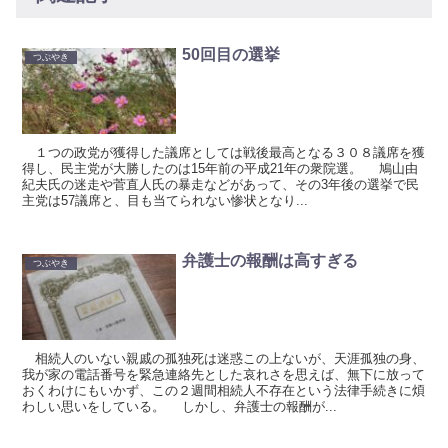
50回目の選挙
つぶやき
１つの政党が獲得した議席としては戦後最高となる３０８議席を獲
得し、民主党が大勝したのは15年前の平成21年の衆院選。 鳩山由
紀夫氏の迷走や菅直人氏の暴走などがあって、その3年後の選挙で民
主党は57議席と、目も当てられない惨状となり...
弁護士の報酬は高すぎる
つぶやき
相続人のいない親戚の孤独死は迷惑この上ないが、天涯孤独の身、
我が家の電話番号を緊急連絡先とした哀れさを思えば、無下に放って
おくわけにもいかず、この２週間相続人不存在という法律手続きに煩
わしい思いをしている。 しかし、弁護士の報酬が...