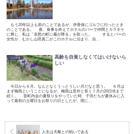
もう20年以上も前のことであるが、伊香保にゴルフに行ったとき
のことである。 夜、食事を終えてホテルのバーで仲間とカラオケ
に興じ、私は「哀愁の町に霧が降る」を歌った。 するとバーの
女性が、むかし山田真二がこのホテルに泊まり、自...
高齢を自覚しなくてはいけないら
つぶやき
しい
今日から６月。なんとなくうっとうしい月だなと思う。 ６月は
まず梅雨ということになるが、梅雨は意外と長く７月の20日頃まで
続く。 昔町内会の夏祭りをやっていた時、子供たちが夏休みに入
って最初の土曜日をお祭りの日としたが、雨に...
人生は天敵との戦いである