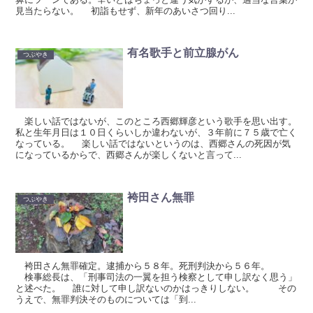
見当たらない。 初詣もせず、新年のあいさつ回り...
有名歌手と前立腺がん
つぶやき
楽しい話ではないが、このところ西郷輝彦という歌手を思い出す。
私と生年月日は１０日くらいしか違わないが、３年前に７５歳で亡く
なっている。 楽しい話ではないというのは、西郷さんの死因が気
になっているからで、西郷さんが楽しくないと言って...
袴田さん無罪
つぶやき
袴田さん無罪確定。逮捕から５８年。死刑判決から５６年。
検事総長は、「刑事司法の一翼を担う検察として申し訳なく思う」
と述べた。 誰に対して申し訳ないのかはっきりしない。 その
うえで、無罪判決そのものについては「到...