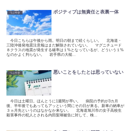
ポジティブは無責任と表裏一体
つぶやき
今日こちらは午後から雨。明日の朝まで続くらしい。 北海道・
三陸沖後発地震注意報はまだ解除されていない。 マグニチュード
８クラスの地震が発生する確率は１%となっているが、どういう１%
なのかよく判らない。 岩手県の大槌...
悪いことをしたとは思っていない
つぶやき
今日は土曜日。ほんとうに1週間が早い。 病院の予約が3カ月
後、半年後でもあってもアッという間にその日が来る。新車の納車が
３ヵ月先というのはなかなか来ない。 北海道旭川市の女子高校生
殺害事件の犯人とされる内田梨瑚被告に対して、検...