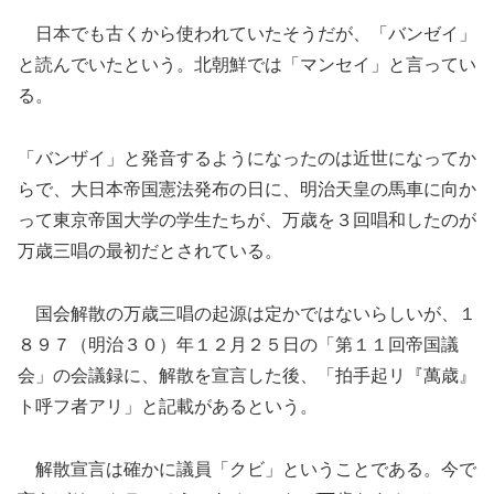
日本でも古くから使われていたそうだが、「バンゼイ」
と読んでいたという。北朝鮮では「マンセイ」と言ってい
る。
「バンザイ」と発音するようになったのは近世になってか
らで、大日本帝国憲法発布の日に、明治天皇の馬車に向か
って東京帝国大学の学生たちが、万歳を３回唱和したのが
万歳三唱の最初だとされている。
国会解散の万歳三唱の起源は定かではないらしいが、１
８９７（明治３０）年１２月２５日の「第１１回帝国議
会」の会議録に、解散を宣言した後、「拍手起リ『萬歳』
ト呼フ者アリ」と記載があるという。
解散宣言は確かに議員「クビ」ということである。今で