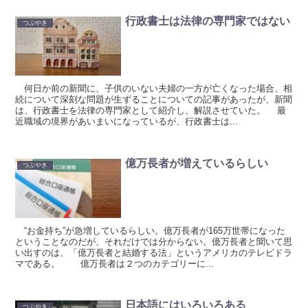
行政書士は法律の専門家ではない
つぶやき
何日か前の新聞に、子供のいない夫婦の一方が亡くなった場合、相
続について深刻な問題が生ずることについての記事があったが、新聞
は、行政書士を法律の専門家として紹介し、解説させていた。 最
近職域の境界があいまいになっているが、行政書士は...
億万長者が増えているらしい
つぶやき
“お金持ち”が急増しているらしい。億万長者が165万世帯になった
ということなのだが、それだけでは分からない。億万長者と聞いて思
い出すのは、「億万長者と結婚する法」というアメリカのテレビドラ
マである。 億万長者は２つのカテゴリーに...
日本語にはいろいろある
つぶやき