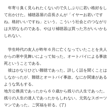
年寄り臭く見られたくないので久しぶりに若い格好をし
て出かけた。補聴器屋の店長さんが「イヤーお若いです
ね。格好いいですね」という。こういう社会とのつながり
は
大切なものである。
やはり補聴器は
買った方がいいかも
しれない。
学生時代の友人が昨年
６月に
亡くなっていたことを
夫人
からの寒中見舞いによって
知った。
オートバイによる事故
死ということである。
彼はかなりひどい難聴であった。詳しく話を聞くことは
しなかったが、難聴とオートバイ事故。なにか関連がある
ような気もする。
地方公務員であったから６０歳
から残りの人生であった。
残りの人生の達人であったかもしれない。元気なスポーツ
マンであった。ご冥福を祈る。(了
)