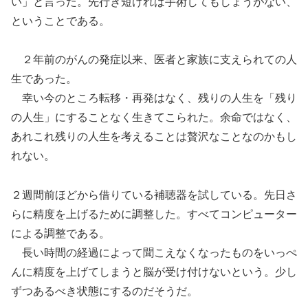
い」
と
言
った。
先行き短ければ手術
して
もしょうがない、
ということである。
２年
前
のがん
の
発症
以来、医者と家族に支えられての人
生であった。
幸い今のところ転移・再発はなく、残りの人生を「残り
の人生」にすることなく生きてこられた
。
余命ではなく、
あれこれ
残りの人生を考えることは贅沢なことなのかもし
れない。
２週間前ほどから借りている
補聴器
を試している。先日さ
らに精度を上げるために調整
した。すべてコンピューター
による調整である。
長い時間の経過によって
聞
こえなく
なったものを
いっぺ
んに精度を上げてしまうと脳が受け付けないという。少し
ずつあるべき状態にするのだそう
だ。