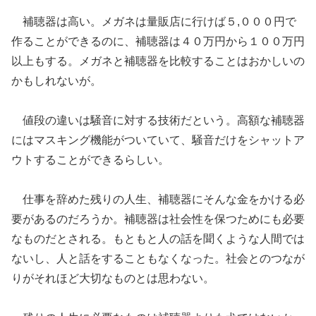
補聴器は高い。メガネは
量販店に
行けば
５
,
０００円で
作ることができるのに
、
補聴器は４０万円から１００万円
以上もする。メガネと補聴器を比較することはおかしいの
かもしれないが。
値段の違いは騒音
に対する
技術
だという。
高
額な
補聴器
にはマスキング機能がついていて、騒音
だけを
シャットア
ウト
することができるらしい。
仕事
を
辞めた
残りの人生、補聴器にそんな金をかける必
要があるのだろうか。
補聴器は社会性を保つためにも必要
なものだとされる。
もともと人の話を聞くような人間では
ない
し、人
と
話を
することもなくなった。
社会とのつなが
りがそれほど
大切
なものとは思わない。