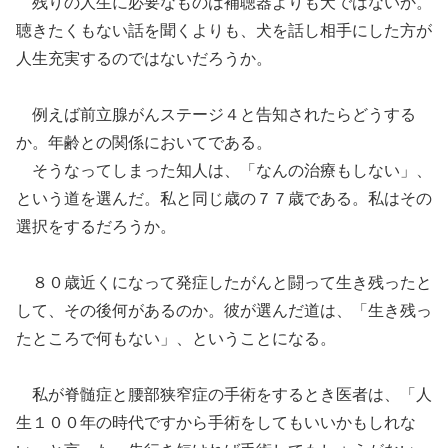
残りの人生に
必要なものは
補聴器
よりも犬ではないか。
聴きたくもない話を聞くよりも、犬を話し相手にした方が
人生
充実する
のではない
だろうか。
例えば前立腺がんステージ４と告知されたらどうする
か。年齢との関係においてである。
そうなってしま
った
知人は
、
「
なんの治療もしない
」
、
という道を選んだ。私と同じ
歳の
７７歳である。
私はその
選択
をするだろうか。
８０歳近くになって発症し
たがんと闘って
生き残ったと
して、
その後何が
あるの
か
。
彼
が
選んだ道
は、
「
生き残っ
たところで何もない
」
、ということ
になる。
私が脊髄症と腰部狭窄症の
手
術をするとき医者は
、
「
人
生１００年の時代で
すから
手術を
してもいいかもしれな