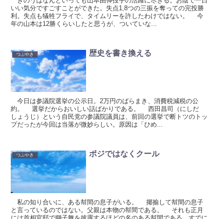
きのうはなんといっても山本由伸投手の活躍に尽きる。お陰で一日
いい気分ですごすことができた。失点1,8つの三振を奪っての完投勝
利。失点も犠牲フライで、タイムリーを許したわけではない。 今
年の山本は12勝くらいしたと思うが、ついていな...
歴史を書き換える
つぶやき
今日は参議院選挙の公示日。2万円のばらまき、消費税減税の公
約。 選挙だからおいしい話ばかりである。 西田昌司（にしだ
しょうじ）という自民党の参議院議員は、前回の選挙で断トツのトッ
プだったが今回は当落が微妙らしい。原因は「ひめ...
ポジではなくクール
つぶやき
私の知り合いに、ある幇間の息子がいる。 揶揄して幇間の息子
と言っているのではない。父親は本物の幇間である。 それも正月
には首相官邸で獅子舞を披露するほどの名のある幇間である。すでに