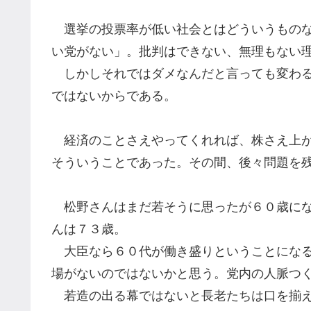
選挙の投票率が低い社会とは
どういうもの
い
党がない」
。
批判はできない、
無理もない
しかし
それではダメなんだと言っても
変わ
ではない
からである。
経済のことさえやってくれれば、株さえ上
そういうことであった。その間
、後々問題を
松野さんはまだ若そうに思ったが６０歳に
んは７３歳。
大臣なら６０代が働き盛りということになる
場がないのではないかと思う。党内の人脈つ
若造の出る幕ではないと長老たちは口を揃え