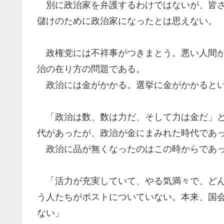
別に政治家を弁護するわけではないが、皆さ
儲け
のために
政治家に
なったとは思えない。
政権党には不祥事が
つ
きまとう。悪い人間
治の在り方の問題である。
政治に
は金がかかる。選挙に金がかかると
「政治は数、数は力だ、そして力は金だ」
代があったが、
政治が金にまみれた時代であ
政治に品が無くなったのはこの時からであっ
「活力が充実していて、やる気満々で、ど
う人たちがポストについていない。本来、国
ない」