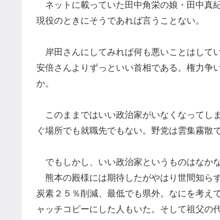
ネットに載っていた田中角栄の娘・田中真
現役のときにそう
であれば言うことない。
岸田さんにしてみれ
ば
何も悪いことはして
安倍さんよりずっといい首相である。
権力争
か。
このままではいい政治家がいなくなってし
ぐ場所でも就職先
でもない。
野党は雲集霧散
でもしかし、いい政治家というものは
なか
熊本の殿様には期待したが
やはり世間知ら
炭素２５％削減、最低でも県外
。なにを考え
ャッチコピーにした人もいた。
そして祖父の