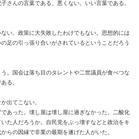
紀子さんの言葉である。悪くない。いい言葉である。
いない。
政策に大失敗したわけでもない。思想的には
いの足の引っ
張り合いがされているということだろう
まう。
国会は
落ち目のタレントや二世議員が食べつな
である。
なか
出てこない。
ずであった。
壊し屋は壊し屋に過ぎ
なかった。
二酸化
ていた人だろうか。
自
民党をぶっ壊すなどと
政治をキ
代からの因縁で非業の
最期
を遂げた人がいた。