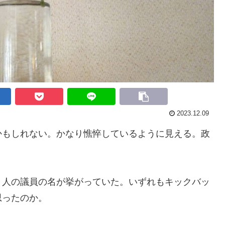
2023.12.09
かもしれない。
かなり
憔悴しているように見える。政
２人
の
議員の名が挙がっていた。いずれもキックバッ
思ったのか。