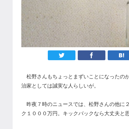
松野さんもちょっとまずいことになったの
治家としては誠実な人らしいが。
昨夜７時のニュース
で
は
、
松野さんの他に
ク１０００万円。
キックバック
なら大丈夫と