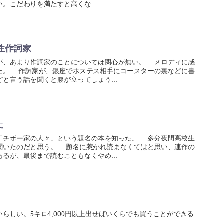
。こだわりを満たすと高くな...
性作詞家
、あまり作詞家のことについては関心が無い。 メロディに感
た。 作詞家が、銀座でホステス相手にコースターの裏などに書
と言う話を聞くと腹が立ってしょう...
た
チボー家の人々」という題名の本を知った。 多分夜間高校生
聞いたのだと思う。 題名に惹かれ読まなくてはと思い、連作の
るが、最後まで読むこともなくやめ...
しい。5キロ4,000円以上出せばいくらでも買うことができる