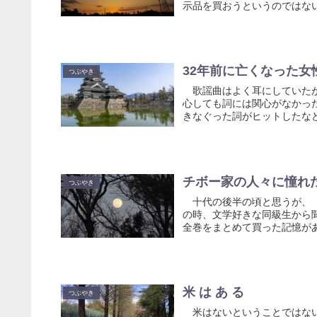
示品を買おうというのではない
32年前に亡くなった女
つぶやき
歌謡曲はよく耳にしていたが
心しても詞には関心がなかっ
きなぐった詞がヒットしたなど
チボー家の人々に憧れ
つぶやき
十代の後半の頃と思うが、「
の時、文学好きな同級生から
全巻をまとめて買った記憶があ
米 は あ る
つぶやき
米はないということではないら