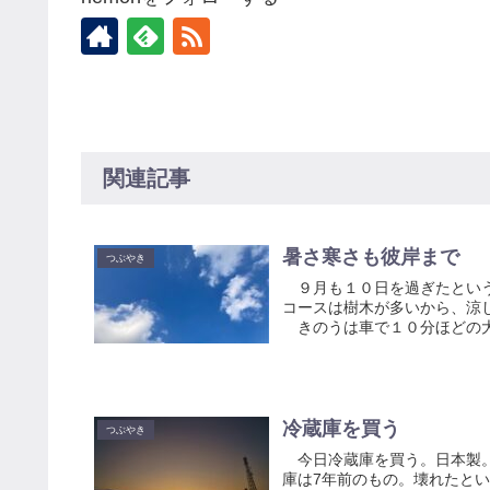
関連記事
暑さ寒さも彼岸まで
つぶやき
９月も１０日を過ぎたという
コースは樹木が多いから、涼
きのうは車で１０分ほどの大型
冷蔵庫を買う
つぶやき
今日冷蔵庫を買う。日本製。
庫は7年前のもの。壊れたと