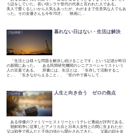
う話をしていた。若い頃シラケ世代の代表と言われた人である。
美人で愛くるしいから人気もあったが、わがままで生意気な人でもあ
った。その女優さんも今年70才。 映画に...
暮れない日はない・生活は解決
つぶやき
「生活とは様々な問題を解決し続けることです」という記述が昨日
の新聞にあった。 ある民間研究機関のシニアスペシャリストいう
人の言葉である。 辞書には、生活とは、「生存して活動するこ
と」、「生きながらえること」、「世の中で暮らして...
人生と向き合う ゼロの焦点
つぶやき
ある俳優のファミリーヒストリーというテレビ番組が評判である。
朝鮮戦争に従軍したアメリカ兵と日本人女性との間に生まれたが、
父は戦争で死んだと子供の頃から聞かされてきた。 父親の顔を全