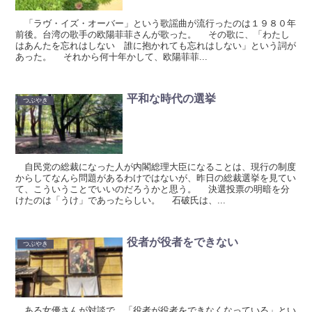
「ラヴ・イズ・オーバー」という歌謡曲が流行ったのは１９８０年
前後。台湾の歌手の欧陽菲菲さんが歌った。 その歌に、「わたし
はあんたを忘れはしない 誰に抱かれても忘れはしない」という詞が
あった。 それから何十年かして、欧陽菲菲...
平和な時代の選挙
つぶやき
自民党の総裁になった人が内閣総理大臣になることは、現行の制度
からしてなんら問題があるわけではないが、昨日の総裁選挙を見てい
て、こういうことでいいのだろうかと思う。 決選投票の明暗を分
けたのは「うけ」であったらしい。 石破氏は、...
役者が役者をできない
つぶやき
ある女優さんが対談で、「役者が役者をできなくなっている」とい